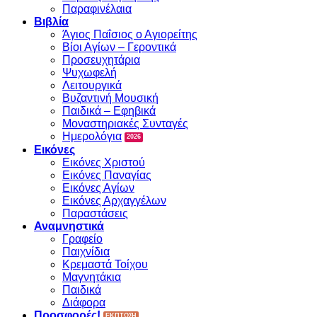
Παραφινέλαια
Βιβλία
Άγιος Παΐσιος ο Αγιορείτης
Βίοι Αγίων – Γεροντικά
Προσευχητάρια
Ψυχωφελή
Λειτουργικά
Βυζαντινή Μουσική
Παιδικά – Εφηβικά
Μοναστηριακές Συνταγές
Ημερολόγια
Εικόνες
Εικόνες Χριστού
Εικόνες Παναγίας
Εικόνες Αγίων
Εικόνες Αρχαγγέλων
Παραστάσεις
Αναμνηστικά
Γραφείο
Παιχνίδια
Κρεμαστά Τοίχου
Μαγνητάκια
Παιδικά
Διάφορα
Προσφορές!