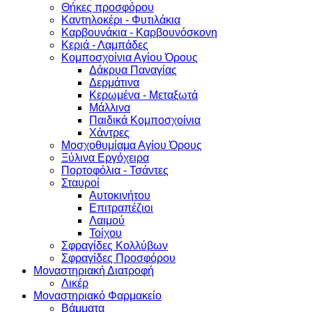
Θήκες προσφόρου
Καντηλοκέρι - Φυτιλάκια
Καρβουνάκια - Καρβουνόσκονη
Κεριά - Λαμπάδες
Κομποσχοίνια Αγίου Όρους
Δάκρυα Παναγίας
Δερμάτινα
Κερωμένα - Μεταξωτά
Μάλλινα
Παιδικά Κομποσχοίνια
Χάντρες
Μοσχοθυμίαμα Αγίου Όρους
Ξύλινα Εργόχειρα
Πορτοφόλια - Τσάντες
Σταυροί
Αυτοκινήτου
Επιτραπέζιοι
Λαιμού
Τοίχου
Σφραγίδες Κολλύβων
Σφραγίδες Προσφόρου
Μοναστηριακή Διατροφή
Λικέρ
Μοναστηριακό Φαρμακείο
Βάμματα