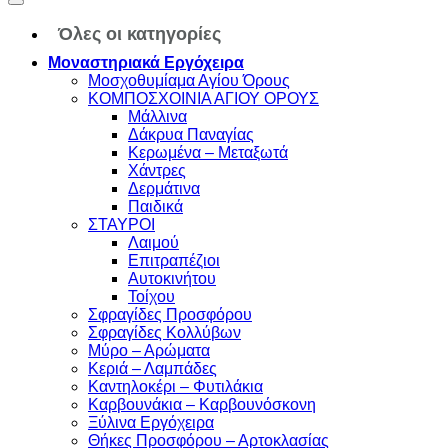
Όλες οι κατηγορίες
Μοναστηριακά Εργόχειρα
Μοσχοθυμίαμα Αγίου Όρους
ΚΟΜΠΟΣΧΟΙΝΙΑ ΑΓΙΟΥ ΟΡΟΥΣ
Μάλλινα
Δάκρυα Παναγίας
Κερωμένα – Μεταξωτά
Χάντρες
Δερμάτινα
Παιδικά
ΣΤΑΥΡΟΙ
Λαιμού
Επιτραπέζιοι
Αυτοκινήτου
Τοίχου
Σφραγίδες Προσφόρου
Σφραγίδες Κολλύβων
Μύρο – Αρώματα
Κεριά – Λαμπάδες
Καντηλοκέρι – Φυτιλάκια
Καρβουνάκια – Καρβουνόσκονη
Ξύλινα Εργόχειρα
Θήκες Προσφόρου – Αρτοκλασίας