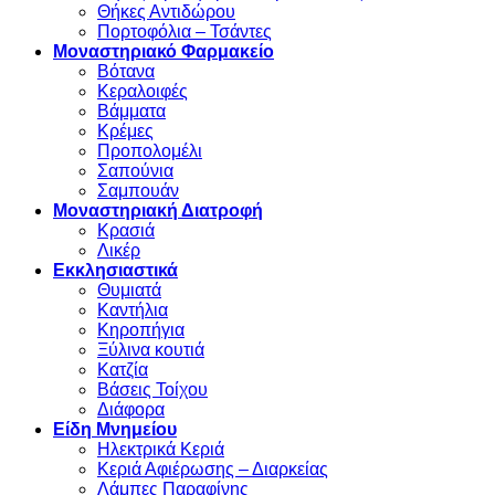
Θήκες Αντιδώρου
Πορτοφόλια – Τσάντες
Μοναστηριακό Φαρμακείο
Βότανα
Κεραλοιφές
Βάμματα
Κρέμες
Προπολομέλι
Σαπούνια
Σαμπουάν
Μοναστηριακή Διατροφή
Κρασιά
Λικέρ
Εκκλησιαστικά
Θυμιατά
Καντήλια
Κηροπήγια
Ξύλινα κουτιά
Κατζία
Βάσεις Τοίχου
Διάφορα
Είδη Μνημείου
Ηλεκτρικά Κεριά
Κεριά Αφιέρωσης – Διαρκείας
Λάμπες Παραφίνης