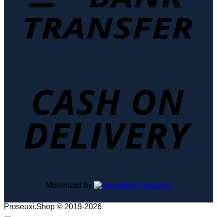
D
Monetized by
Proseuxi.Shop © 2019-2026