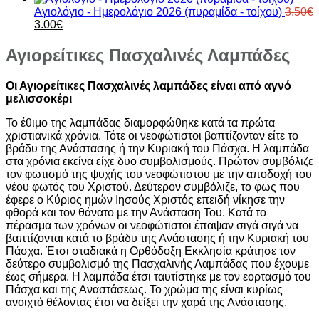
was:
τιμή
2.70€.
Αγιολόγιο - Ημερολόγιο 2026 (πυραμίδα - τοίχου)
3.50
€
Original
Η
5.00€.
είναι:
3.00
€
price
τρέχουσα
4.50€.
was:
τιμή
Αγιορείτικες Πασχαλινές Λαμπάδες
3.50€.
είναι:
3.00€.
Οι Αγιορείτικες Πασχαλινές λαμπάδες είναι από αγνό
μελισσοκέρι
Το έθιμο της λαμπάδας διαμορφώθηκε κατά τα πρώτα
χριστιανικά χρόνια. Τότε οι νεοφώτιστοι βαπτίζονταν είτε το
βράδυ της Ανάστασης ή την Κυριακή του Πάσχα. Η λαμπάδα
στα χρόνια εκείνα είχε δυο συμβολισμούς. Πρώτον συμβόλιζε
τον φωτισμό της ψυχής του νεοφώτιστου με την αποδοχή του
νέου φωτός του Χριστού. Δεύτερον συμβόλιζε, το φως που
έφερε ο Κύριος ημών Ιησούς Χριστός επειδή νίκησε την
φθορά και τον θάνατο με την Ανάσταση Του. Κατά το
πέρασμα των χρόνων οι νεοφώτιστοι έπαψαν σιγά σιγά να
βαπτίζονται κατά το βράδυ της Ανάστασης ή την Κυριακή του
Πάσχα. Έτσι σταδιακά η Ορθόδοξη Εκκλησία κράτησε τον
δεύτερο συμβολισμό της Πασχαλινής Λαμπάδας που έχουμε
έως σήμερα. Η λαμπάδα έτσι ταυτίστηκε με τον εορτασμό του
Πάσχα και της Αναστάσεως. Το χρώμα της είναι κυρίως
ανοιχτό θέλοντας έτσι να δείξει την χαρά της Ανάστασης.