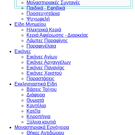
Μοναστηριακές Συνταγές
Παιδικά - Εφηβικά
Προσευχητάρια
Ψυχωφελή
Είδη Μνημείου
Ηλεκτρικά Κεριά
Κεριά Αφιέρωσης - Διαρκείας
Λάμπες Παραφίνης
Παραφινέλαια
Εικόνες
Εικόνες Αγίων
Εικόνες Αρχαγγέλων
Εικόνες Παναγίας
Εικόνες Χριστού
Παραστάσεις
Εκκλησιαστικά Είδη
Βάσεις Τοίχου
Διάφορα
Θυμιατά
Καντήλια
Κατζία
Κηροπήγια
Ξύλινα κουτιά
Μοναστηριακά Εργόχειρα
Θήκες Αντιδώρου