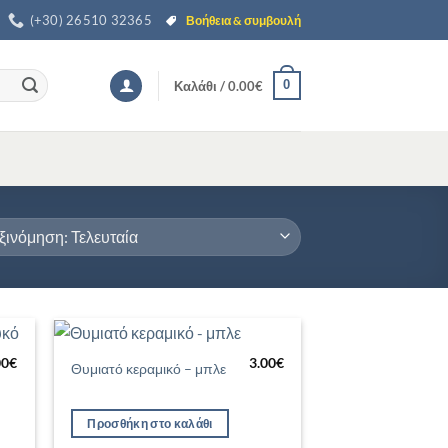
(+30) 26510 32365
Βοήθεια & συμβουλή
0
Καλάθι /
0.00
€
00
€
3.00
€
Θυμιατό κεραμικό – μπλε
ήκη
Προσθήκη
στα
στη Λίστα
μιών
Επιθυμιών
Προσθήκη στο καλάθι