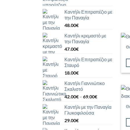
Καντήλι Επιτραπέζιο με
την Παναγία
48.00
€
Καντήλι κρεμαστό με
την Παναγία
Θυ
47.00
€
Καντήλι Επιτραπέζιο με
Σταυρό
18.00
€
Καντήλι Γιαννιώτικο
Σκαλιστό
Price
42.00
€
–
69.00
€
range:
Θυ
Καντήλι με την Παναγία
42.00€
Γλυκοφιλούσα
through
29.00
€
69.00€