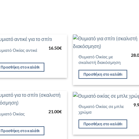
16.50
€
μιατό Οικίας αντικέ
Προσθήκη
Προσθ
28.
στη Λίστα
στη Λί
Θυμιατό Οικίας με
Επιθυμιών
Επιθυ
σκαλιστή διακόσμηση
Προσθήκη στο καλάθι
Προσθήκη στο καλάθι
9.
Θυμιατό Οικίας σε μπλε
Προσθήκη
Προσθ
21.00
€
χρώμα
στη Λίστα
στη Λί
μιατό Οικίας
Επιθυμιών
Επιθυ
Προσθήκη στο καλάθι
Προσθήκη στο καλάθι