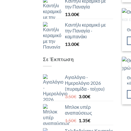
Καντήλι κεραμικό με
την Παναγία
13.00
€
Καντήλι κεραμικό με
Θυ
την Παναγία -
καμπανάκι
13.00
€
Σε Έκπτωση
Αγιολόγιο -
Θυ
Ημερολόγιο 2026
κ
(πυραμίδα - τοίχου)
Original
Η
3.50
€
3.00
€
price
τρέχουσα
Μπλοκ υπέρ
was:
τιμή
αναπαύσεως
3.50€.
είναι:
Original
Η
1.50
€
1.35
€
3.00€.
price
τρέχουσα
Σελιδοδείκτης Κεντητός