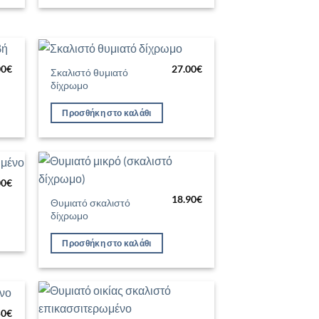
00
€
27.00
€
Σκαλιστό θυμιατό
ήκη
Προσθήκη
δίχρωμο
στα
στη Λίστα
μιών
Επιθυμιών
Προσθήκη στο καλάθι
00
€
ήκη
Προσθήκη
18.90
€
στα
στη Λίστα
Θυμιατό σκαλιστό
μιών
Επιθυμιών
δίχρωμο
Προσθήκη στο καλάθι
50
€