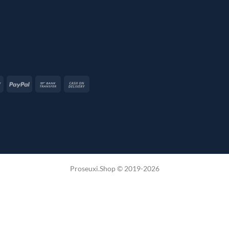
Visa
PayPal
Bank
Cash
2
Transfer
On
Delivery
Proseuxi.Shop © 2019-2026