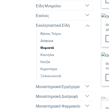
Είδη Μνημείου
Εικόνες
Θυ
Εκκλησιαστικά Είδη
χ
Βάσεις Τοίχου
Διάφορα
Θυμιατά
Καντήλια
Κατζία
Θ
π
Κηροπήγια
Ξύλινα κουτιά
Μοναστηριακά Εργόχειρα
Μοναστηριακή Διατροφή
Μοναστηριακό Φαρμακείο
Θυ