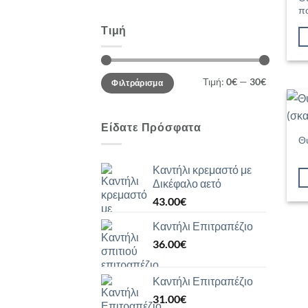
π
Τιμή
Ελάχιστη
Μέγιστη
Τιμή:
0€
—
30€
Φιλτράρισμα
τιμή
τιμή
Είδατε Πρόσφατα
Θυ
Καντήλι κρεμαστό με
Δικέφαλο αετό
43.00
€
Καντήλι Επιτραπέζιο
36.00
€
Καντήλι Επιτραπέζιο
31.00
€