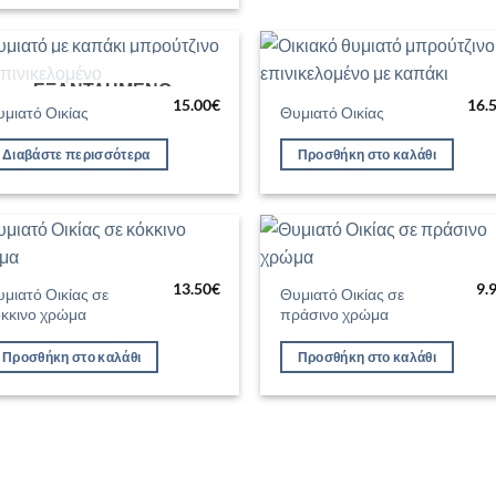
ΕΞΑΝΤΛΗΜΈΝΟ
Προσθήκη
Προσθ
15.00
€
16.
στη Λίστα
στη Λί
μιατό Οικίας
Θυμιατό Οικίας
Επιθυμιών
Επιθυ
Διαβάστε περισσότερα
Προσθήκη στο καλάθι
Προσθήκη
Προσθ
13.50
€
9.
στη Λίστα
στη Λί
μιατό Οικίας σε
Θυμιατό Οικίας σε
Επιθυμιών
Επιθυ
όκκινο χρώμα
πράσινο χρώμα
Προσθήκη στο καλάθι
Προσθήκη στο καλάθι