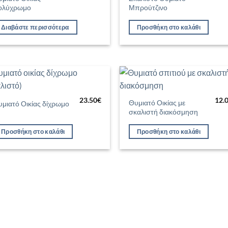
Προσθήκη
Προσθ
ολύχρωμο
Μπρούτζινο
στη Λίστα
στη Λί
Επιθυμιών
Επιθυ
Διαβάστε περισσότερα
Προσθήκη στο καλάθι
Προσθήκη
Προσθ
23.50
€
12.
στη Λίστα
στη Λί
Θυμιατό Οικίας με
μιατό Οικίας δίχρωμο
Επιθυμιών
Επιθυ
σκαλιστή διακόσμηση
Προσθήκη στο καλάθι
Προσθήκη στο καλάθι