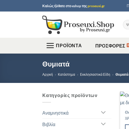
Μετάβαση
Π
Καλώς ήλθατε στο
eshop
της
proseuxi.gr
στο
περιεχόμενο
Ανα
για:
ΠΡΟΪΟΝΤΑ
ΠΡΟΣΦΟΡΕΣ
Θυμιατά
Αρχική
»
Κατάστημα
»
Εκκλησιαστικά Είδη
»
Θυμιατά
Κατηγορίες προϊόντων
Θυ
Αναμνηστικά
χ
Βιβλία