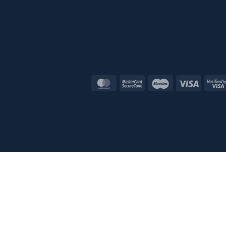
MasterCard
MasterCard
Maestro
Visa
2