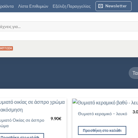
Newsletter
ροϊόντα
Λίστα Επιθυμιών
Εξέλιξη Παραγγελίας
ζήτηση
3.
Θυμιατό κεραμικό – λευκό
Προσθήκη
Προσθ
9.90
€
στη Λίστα
στη Λί
μιατό Οικίας σε άσπρο
Επιθυμιών
Επιθυ
ρώμα
Προσθήκη στο καλάθι
Προσθήκη στο καλάθι