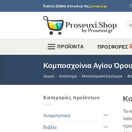
Μετάβαση
Π
Καλώς ήλθατε στο
eshop
της
proseuxi.gr
στο
περιεχόμενο
Ανα
για:
ΠΡΟΪΟΝΤΑ
ΠΡΟΣΦΟΡΕΣ
Κομποσχοίνια Αγίου Όρο
Αρχική
»
Κατάστημα
»
Μοναστηριακά Εργόχειρα
»
Κο
Κο
Κατηγορίες προϊόντων
Τα κ
Αναμνηστικά
λαϊκ
προσ
Βιβλία