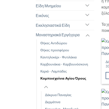
ή Υπ
Είδη Μνημείου
κομπ
ξύλο
Εικόνες
Τα χ
Εκκλησιαστικά Είδη
ποικ
Μοναστηριακά Εργόχειρα
Θήκες Αντιδώρου
Θήκες προσφόρου
Καντηλοκέρι - Φυτιλάκια
Δ
Καρβουνάκια - Καρβουνόσκονη
3
Κεριά - Λαμπάδες
Κομποσχοίνια Αγίου Όρους
Δάκρυα Παναγίας
Δερμάτινα
Κερωμένα - Μεταξωτά