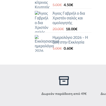
Original
Η
5.00
€
4.50
€
3.00€.
price
τρέχουσα
Άγιος Γαβριήλ ο δια
was:
τιμή
Χριστόν σαλός και
5.00€.
είναι:
ομολογητής
4.50€.
Original
Η
20.00
€
18.00
€
price
τρέχουσα
Ημερολόγιο 2026 – Η
was:
τιμή
ζωή στην Εκκλησία
20.00€.
είναι:
Original
Η
1.00
€
0.60
€
18.00€.
price
τρέχουσα
was:
τιμή
1.00€.
είναι:
0.60€.
Δωρεάν παράδοση από 49€
Δω