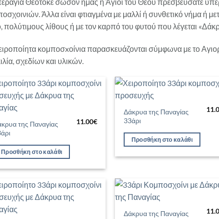
εραγία Θεοτόκε σώσον ημάς ή Άγιοι του Θεού πρεσβεύσατε υπ
οσχοινιών. Άλλα είναι φτιαγμένα με μαλλί ή συνθετικό νήμα ή μετ
, πολύτιμους λίθους ή με τον καρπό του φυτού που λέγεται «Δάκρ
ειροποίητα κομποσxοίνια παρασκευάζονται σύμφωνα με το Αγιορεί
ιλία, σχεδίων και υλικών.
Προσθήκη
Προσθ
11.
στη Λίστα
στη Λί
Δάκρυα της Παναγίας
Επιθυμιών
Επιθυ
33άρι
11.00
€
άκρυα της Παναγίας
3άρι
Προσθήκη στο καλάθι
Προσθήκη στο καλάθι
Προσθήκη
Προσθ
11.
στη Λίστα
στη Λί
Δάκρυα της Παναγίας
Επιθυμιών
Επιθυ