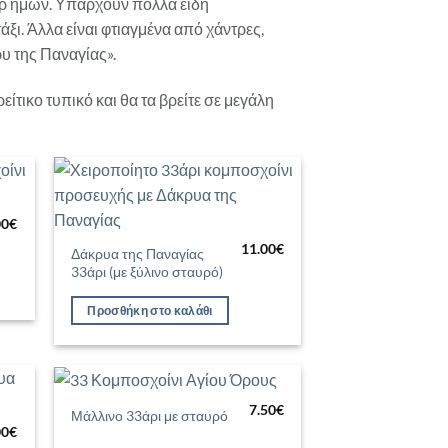
έρ ημών. Υπάρχουν πολλά είδη
άξι. Άλλα είναι φτιαγμένα από χάντρες,
υ της Παναγίας».
τικο τυπικό και θα τα βρείτε σε μεγάλη
ήκη
Προσθήκη
00
€
στα
στη Λίστα
μιών
Επιθυμιών
11.00
€
Δάκρυα της Παναγίας
33άρι (με ξύλινο σταυρό)
Προσθήκη στο καλάθι
7.50
€
Μάλλινο 33άρι με σταυρό
ήκη
Προσθήκη
00
€
στα
στη Λίστα
μιών
Επιθυμιών