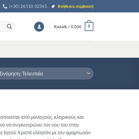
(+30) 26510 32365
Βοήθεια & συμβουλή
0
Καλάθι /
0.00
€
ποιείται από μοναχούς, κληρικούς και
νο να συγκεντρώνει τον νου του στην
ε Ιησού Χριστέ ελέησόν με τον αμαρτωλόν