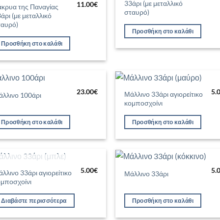
33άρι (με μεταλλικό
11.00
€
άκρυα της Παναγίας
σταυρό)
άρι (με μεταλλικό
ταυρό)
Προσθήκη στο καλάθι
Προσθήκη στο καλάθι
23.00
€
5.
Μάλλινο 33άρι αγιορείτικο
άλλινο 100άρι
Προσθήκη
Προσθ
κομποσχοίνι
στη Λίστα
στη Λί
Επιθυμιών
Επιθυ
Προσθήκη στο καλάθι
Προσθήκη στο καλάθι
ΕΞΑΝΤΛΗΜΈΝΟ
5.00
€
5.
λλινο 33άρι αγιορείτικο
Μάλλινο 33άρι
Προσθήκη
Προσθ
ομποσχοίνι
στη Λίστα
στη Λί
Επιθυμιών
Επιθυ
Διαβάστε περισσότερα
Προσθήκη στο καλάθι