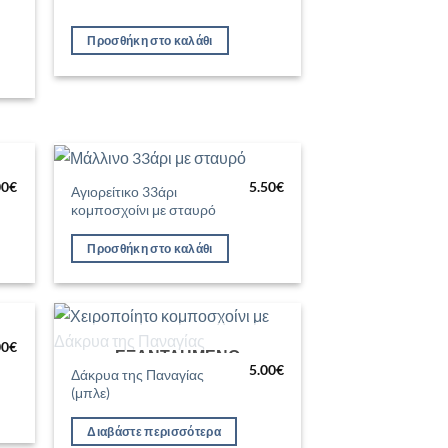
Προσθήκη στο καλάθι
00
€
5.50
€
Αγιορείτικο 33άρι
ήκη
Προσθήκη
κομποσχοίνι με σταυρό
στα
στη Λίστα
μιών
Επιθυμιών
Προσθήκη στο καλάθι
00
€
ΕΞΑΝΤΛΗΜΈΝΟ
ήκη
Προσθήκη
5.00
€
στα
στη Λίστα
Δάκρυα της Παναγίας
μιών
Επιθυμιών
(μπλε)
Διαβάστε περισσότερα