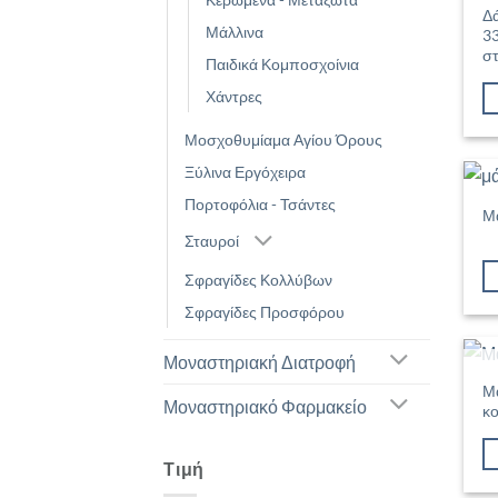
Δ
Μάλλινα
33
σ
Παιδικά Κομποσχοίνια
Χάντρες
Μοσχοθυμίαμα Αγίου Όρους
Ξύλινα Εργόχειρα
Πορτοφόλια - Τσάντες
Μ
Σταυροί
Σφραγίδες Κολλύβων
Σφραγίδες Προσφόρου
Μοναστηριακή Διατροφή
Μά
Μοναστηριακό Φαρμακείο
κ
Τιμή