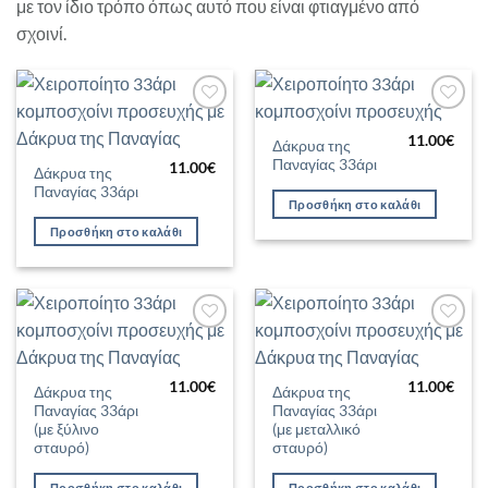
με τον ίδιο τρόπο όπως αυτό που είναι φτιαγμένο από
σχοινί.
Προσθήκη
Προσθήκη
στη Λίστα
στη Λίστα
11.00
€
Δάκρυα της
Επιθυμιών
Επιθυμιών
Παναγίας 33άρι
11.00
€
Δάκρυα της
Παναγίας 33άρι
Προσθήκη στο καλάθι
Προσθήκη στο καλάθι
Προσθήκη
Προσθήκη
στη Λίστα
στη Λίστα
Επιθυμιών
Επιθυμιών
11.00
€
11.00
€
Δάκρυα της
Δάκρυα της
Παναγίας 33άρι
Παναγίας 33άρι
(με ξύλινο
(με μεταλλικό
σταυρό)
σταυρό)
Προσθήκη στο καλάθι
Προσθήκη στο καλάθι