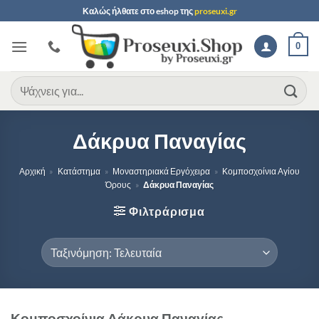
Μετάβαση
Καλώς ήλθατε στο
eshop
της
proseuxi.gr
στο
περιεχόμενο
0
Αναζήτηση
για:
Δάκρυα Παναγίας
Αρχική
»
Κατάστημα
»
Μοναστηριακά Εργόχειρα
»
Κομποσχοίνια Αγίου
Όρους
»
Δάκρυα Παναγίας
Φιλτράρισμα
Κομποσχοίνια Δάκρυα Παναγίας