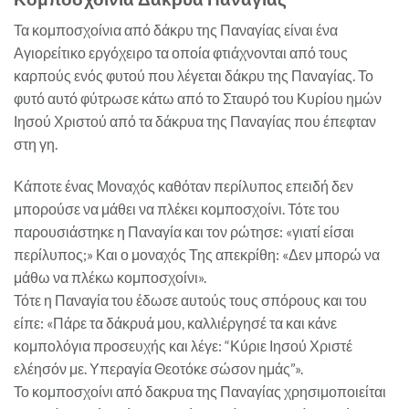
Τα κομποσχοίνια από δάκρυ της Παναγίας είναι ένα
Αγιορείτικο εργόχειρο τα οποία φτιάχνονται από τους
καρπούς ενός φυτού που λέγεται δάκρυ της Παναγίας. Το
φυτό αυτό φύτρωσε κάτω από το Σταυρό του Κυρίου ημών
Ιησού Χριστού από τα δάκρυα της Παναγίας που έπεφταν
στη γη.
Κάποτε ένας Μοναχός καθόταν περίλυπος επειδή δεν
μπορούσε να μάθει να πλέκει κομποσχοίνι. Τότε του
παρουσιάστηκε η Παναγία και τον ρώτησε: «γιατί είσαι
περίλυπος;» Και ο μοναχός Της απεκρίθη: «Δεν μπορώ να
μάθω να πλέκω κομποσχοίνι».
Τότε η Παναγία του έδωσε αυτούς τους σπόρους και του
είπε: «Πάρε τα δάκρυά μου, καλλιέργησέ τα και κάνε
κομπολόγια προσευχής και λέγε: “Κύριε Ιησού Χριστέ
ελέησόν με. Υπεραγία Θεοτόκε σώσον ημάς”».
Το κομποσχοίνι από δακρυα της Παναγίας χρησιμοποιείται