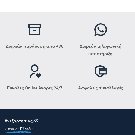
παραλλαγές.
Οι
επιλογές
μπορούν
να
επιλεγούν
στη
Δωρεάν παράδοση από 49€
Δωρεάν τηλεφωνική
σελίδα
υποστήριξη
του
προϊόντος
Εύκολες Online Αγορές 24/7
Ασφαλείς συναλλαγές
Ανεξαρτησίας 69
Ιωάννινα, Ελλάδα