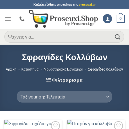
Μετάβαση
Καλώς ήλθατε στο
eshop
της
proseuxi.gr
στο
περιεχόμενο
0
Αναζήτηση
για:
Σφραγίδες Κολλύβων
Αρχική
»
Κατάστημα
»
Μοναστηριακά Εργόχειρα
»
Σφραγίδες Κολλύβων
Φιλτράρισμα