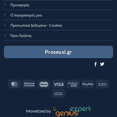
Προσφορές
Ο λογαριασμός μου
Προσωπικά Δεδομένα - Cookies
Όροι Χρήσης
Proseuxi.gr
MasterCard
MasterCard
Maestro
Visa
Visa
PayPal
Bank
2
2
Trans
Cash
On
Delivery
Monetized by