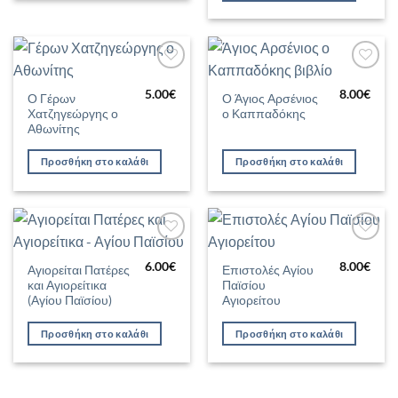
Προσθήκη
Προσθήκη
στη Λίστα
στη Λίστα
5.00
€
8.00
€
Ο Γέρων
Ο Άγιος Αρσένιος
Επιθυμιών
Επιθυμιών
Χατζηγεώργης ο
ο Καππαδόκης
Αθωνίτης
Προσθήκη στο καλάθι
Προσθήκη στο καλάθι
Προσθήκη
Προσθήκη
στη Λίστα
στη Λίστα
6.00
€
8.00
€
Αγιορείται Πατέρες
Επιστολές Αγίου
Επιθυμιών
Επιθυμιών
και Αγιορείτικα
Παϊσίου
(Αγίου Παϊσίου)
Αγιορείτου
Προσθήκη στο καλάθι
Προσθήκη στο καλάθι