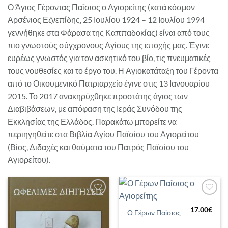
Ο Άγιος Γέροντας Παΐσιος ο Αγιορείτης (κατά κόσμον
Αρσένιος Εζνεπίδης, 25 Ιουλίου 1924 – 12 Ιουλίου 1994
γεννήθηκε στα Φάρασα της Καππαδοκίας) είναι από τους
πιο γνωστούς σύγχρονους Αγίους της εποχής μας. Έγινε
ευρέως γνωστός για τον ασκητικό του βίο, τις πνευματικές
τους νουθεσίες και το έργο του. Η Αγιοκατάταξη του Γέροντα
από το Οικουμενικό Πατριαρχείο έγινε στις 13 Ιανουαρίου
2015. Το 2017 ανακηρύχθηκε προστάτης άγιος των
Διαβιβάσεων, με απόφαση της Ιεράς Συνόδου της
Εκκλησίας της Ελλάδος. Παρακάτω μπορείτε να
περιηγηθείτε στα Βιβλία Αγίου Παϊσίου του Αγιορείτου
(Βίος, Διδαχές και θαύματα του Πατρός Παϊσίου του
Αγιορείτου).
Προσθήκη
Προσθήκη
στη Λίστα
στη Λίστα
17.00
€
Ο Γέρων Παΐσιος
Επιθυμιών
Επιθυμιών