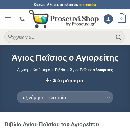
Μετάβαση
Καλώς ήλθατε στο
eshop
της
proseuxi.gr
στο
περιεχόμενο
0
Αναζήτηση
για:
Άγιος Παΐσιος ο Αγιορείτης
Αρχική
»
Κατάστημα
»
Βιβλία
»
Άγιος Παΐσιος ο Αγιορείτης
Φιλτράρισμα
Βιβλία Αγίου Παϊσίου του Αγιορείτου