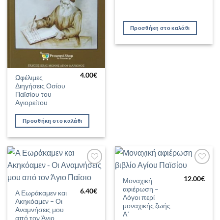
Προσθήκη στο καλάθι
4.00
€
Ωφέλιμες
Διηγήσεις Οσίου
Παϊσίου του
Αγιορείτου
Προσθήκη στο καλάθι
Προσθήκη
Προσθήκη
στη Λίστα
στη Λίστα
12.00
€
Μοναχική
Επιθυμιών
Επιθυμιών
αφιέρωση –
6.40
€
Α Εωράκαμεν και
Λόγοι περί
Ακηκόαμεν – Οι
μοναχικής ζωής
Αναμνήσεις μου
Α´
από τον Άγιο