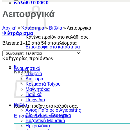
Καλάθι /
0.00
€
0
Λειτουργικά
Αρχική
»
Κατάστημα
»
Βιβλία
»
Λειτουργικά
Φιλτράρισμα
Κανένα προϊόν στο καλάθι σας.
Sorted
Βλέπετε 1–12 από 54 αποτελέσματα
Επιστροφή στο κατάστημα
by
latest
Κατηγορίες προϊόντων
0
Αναμνηστικά
Καλάθι
Γραφείο
Διάφορα
Κρεμαστά Τοίχου
Μαγνητάκια
Παιδικά
Παιχνίδια
Βιβλία
Κανένα προϊόν στο καλάθι σας.
Άγιος Παΐσιος ο Αγιορείτης
Βίοι Αγίων - Γεροντικά
Επιστροφή στο κατάστημα
Βυζαντινή Μουσική
Ημερολόγια