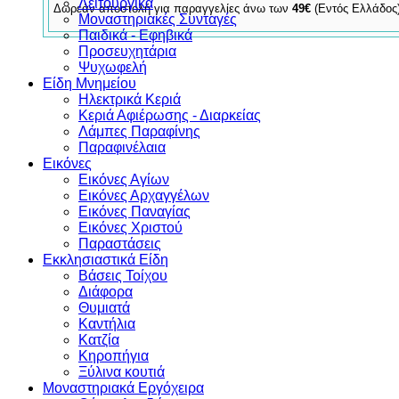
Λειτουργικά
Δωρεάν αποστολή για παραγγελίες άνω των
49€
(Εντός Ελλάδος
Μοναστηριακές Συνταγές
Παιδικά - Εφηβικά
Προσευχητάρια
Ψυχωφελή
Είδη Μνημείου
Ηλεκτρικά Κεριά
Κεριά Αφιέρωσης - Διαρκείας
Λάμπες Παραφίνης
Παραφινέλαια
Εικόνες
Εικόνες Αγίων
Εικόνες Αρχαγγέλων
Εικόνες Παναγίας
Εικόνες Χριστού
Παραστάσεις
Εκκλησιαστικά Είδη
Βάσεις Τοίχου
Διάφορα
Θυμιατά
Καντήλια
Κατζία
Κηροπήγια
Ξύλινα κουτιά
Μοναστηριακά Εργόχειρα