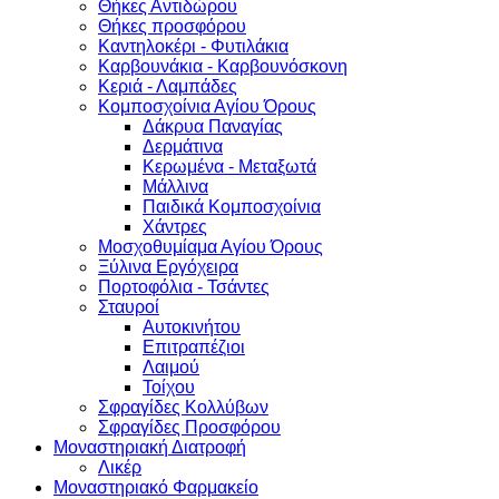
Θήκες Αντιδώρου
Θήκες προσφόρου
Καντηλοκέρι - Φυτιλάκια
Καρβουνάκια - Καρβουνόσκονη
Κεριά - Λαμπάδες
Κομποσχοίνια Αγίου Όρους
Δάκρυα Παναγίας
Δερμάτινα
Κερωμένα - Μεταξωτά
Μάλλινα
Παιδικά Κομποσχοίνια
Χάντρες
Μοσχοθυμίαμα Αγίου Όρους
Ξύλινα Εργόχειρα
Πορτοφόλια - Τσάντες
Σταυροί
Αυτοκινήτου
Επιτραπέζιοι
Λαιμού
Τοίχου
Σφραγίδες Κολλύβων
Σφραγίδες Προσφόρου
Μοναστηριακή Διατροφή
Λικέρ
Μοναστηριακό Φαρμακείο