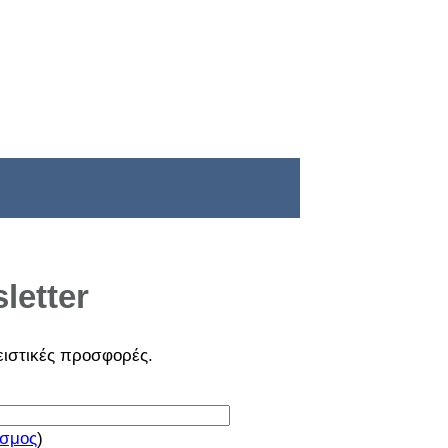
letter
ειστικές
προσφορές
.
σμος
)