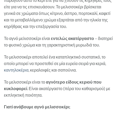
παράγουν αυτό το κερί είτε για να χτίσουν τις κηρήθρες τους
είτε για να τις επισκευάσουν. Το μελισσοκέρι βρίσκεται
γενικά σε χρώματα όπως κίτρινο, άσπρο, πορτοκαλί, καφετί
και το μεταβαλλόμενο χρώμα εξαρτάται από την ηλικία της
κηρήθρας και την επεξεργασία του.
Το αγνό μελισσοκέρι είναι
εντελώς ακατέργαστο
– διατηρεί
το φυσικό χρώμα και τη χαρακτηριστική μυρωδιά του.
Το μελισσοκέρι αποτελεί ένα καταπληκτικό συστατικό, το
οποίο μπορεί να προστεθεί σε μία ευρεία σειρά για κεριά,
καντηλοκέρια
, κεραλοιφές και σαπούνια.
Το μελισσοκέρι είναι το
αγνότερο είδους κεριού που
κυκλοφορεί
. Είναι ακατέργαστο (πέρα του καθαρισμού) με
εκπληκτική ποιότητα.
Γιατί ανάβουμε αγνό μελισσοκέρι;