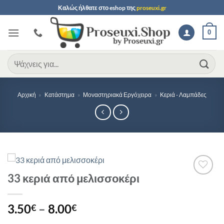
Μετάβαση
Καλώς ήλθατε στο
eshop
της
proseuxi.gr
στο
περιεχόμενο
0
Αναζήτηση
για:
Αρχική
»
Κατάστημα
»
Μοναστηριακά Εργόχειρα
»
Κεριά - Λαμπάδες
33 κεριά από μελισσοκέρι
Προσθήκη
στη Λίστα
Επιθυμιών
Price
3.50
–
8.00
€
€
range: