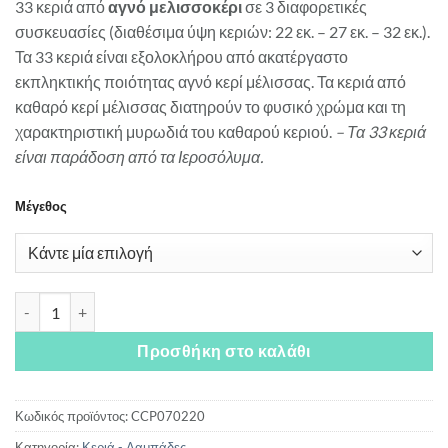
33 κεριά από
αγνό μελισσοκέρι
σε 3 διαφορετικές
3.50€
συσκευασίες (διαθέσιμα ύψη κεριών: 22 εκ. – 27 εκ. – 32 εκ.).
through
Τα 33 κεριά είναι εξολοκλήρου από ακατέργαστο
8.00€
εκπληκτικής ποιότητας αγνό κερί μέλισσας. Τα κεριά από
καθαρό κερί μέλισσας διατηρούν το φυσικό χρώμα και τη
χαρακτηριστική μυρωδιά του καθαρού κεριού.
– Τα 33 κεριά
είναι παράδοση από τα Ιεροσόλυμα.
Μέγεθος
33 κεριά από μελισσοκέρι ποσότητα
Προσθήκη στο καλάθι
Κωδικός προϊόντος:
CCP070220
Κατηγορία:
Κεριά - Λαμπάδες