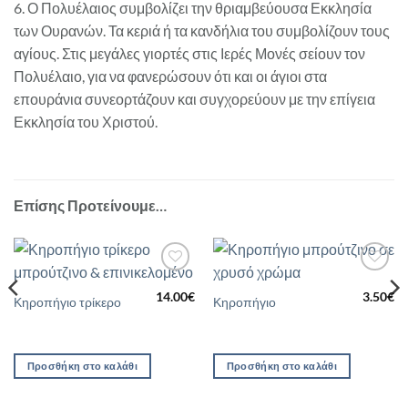
6. Ο Πολυέλαιος συμβολίζει την θριαμβεύουσα Εκκλησία
των Ουρανών. Τα κεριά ή τα κανδήλια του συμβολίζουν τους
αγίους. Στις μεγάλες γιορτές στις Ιερές Μονές σείουν τον
Πολυέλαιο, για να φανερώσουν ότι και οι άγιοι στα
επουράνια συνεορτάζουν και συγχορεύουν με την επίγεια
Εκκλησία του Χριστού.
Επίσης Προτείνουμε…
Προσθήκη
Προσθήκη
στη Λίστα
στη Λίστα
14.00
€
3.50
€
Κηροπήγιο τρίκερο
Κηροπήγιο
Επιθυμιών
Επιθυμιών
Προσθήκη στο καλάθι
Προσθήκη στο καλάθι