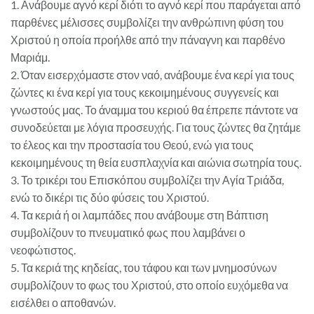
1. Ανάβουμε αγνό κερί διότι το αγνό κερί που παράγεται από
παρθένες μέλισσες συμβολίζει την ανθρώπινη φύση του
Χριστού η οποία προήλθε από την πάναγνη και παρθένο
Μαριάμ.
2. Όταν εισερχόμαστε στον ναό, ανάβουμε ένα κερί για τους
ζώντες κι ένα κερί για τους κεκοιμημένους συγγενείς και
γνωστούς μας. Το άναμμα του κεριού θα έπρεπε πάντοτε να
συνοδεύεται με λόγια προσευχής. Για τους ζώντες θα ζητάμε
το έλεος και την προστασία του Θεού, ενώ για τους
κεκοιμημένους τη θεία ευσπλαχνία και αιώνια σωτηρία τους.
3. Το τρικέρι του Επισκόπου συμβολίζει την Αγία Τριάδα,
ενώ το δικέρι τις δύο φύσεις του Χριστού.
4. Τα κεριά ή οι λαμπάδες που ανάβουμε στη Βάπτιση
συμβολίζουν το πνευματικό φως που λαμβάνει ο
νεοφώτιστος.
5. Τα κεριά της κηδείας, του τάφου και των μνημοσύνων
συμβολίζουν το φως του Χριστού, στο οποίο ευχόμεθα να
εισέλθει ο αποθανών.