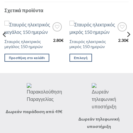
Σχετικά προϊόντα
Προσθήκη
Προσθήκη
στη Λίστα
στη Λίστα
2.80
€
2.30
€
Αυτό
Σταυρός ηλεκτρικός
Σταυρός ηλεκτρικός
Επιθυμιών
Επιθυμιών
μεγάλος 150 ημερών
μικρός 150 ημερών
το
προϊόν
Προσθήκη στο καλάθι
Επιλογή
έχει
πολλαπλές
παραλλαγές.
Οι
επιλογές
μπορούν
να
επιλεγούν
στη
Δωρεάν παράδοση από 49€
σελίδα
Δωρεάν τηλεφωνική
του
υποστήριξη
προϊόντος