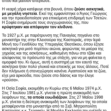
όπου και μάλλον απεβίωσε.
Η νεαρή χήρα κατέφυγε στα βουνά, όπου
ζούσε ασκητικά,
με μεγάλη νηστεία
. Εκεί της εμφανίστηκε ο Άγιος Γεώργιος
και την προειδοποίησε για επικείμενη επιδρομή των Τσετών.
Η Σοφία ενημέρωσε τους συγχωριανούς της, που
κρύφτηκαν και απέφυγαν τον κίνδυνο
.
Το 1927 μ.Χ. με παρότρυνση της Παναγίας πηγαίνει στο
μοναστήρι της στην Κλεισούρα της Καστοριάς, στην Ιερά
Μονή του Γενεθλίου της Υπεραγίας Θεοτόκου, όπου έζησε
ασκητικά για μισό περίπου αιώνα, φορώντας τα μαύρα της
χηρείας και της ασκήσεως, καθισμένη πάνω στο τζάκι και
αλείφοντας το πρόσωπό της με στάχτη, για να μη φαίνεται η
ομορφιά του. Κι όμως, αυτή η αυστηρή με τον εαυτό της
ασκήτρια ήταν πολύ γλυκιά και επιεικής με τους άλλους. Ποτέ
δεν πλήγωσε ή στενοχώρησε κανένα. Αγαπούσε και τα ζώα,
είχε μια αρκούδα, που ζούσε στο δάσος και την έλεγε
«ρούσα».
Η Οσία Σοφία, εκοιμήθη εν Κυρίω στις 6 Μαΐου 1974 μ.Χ.
Στις 7 Ιουλίου 1981 μ.Χ. γίνεται η πρώτη ανακομιδή των
λειψάνων της,
τα οποία ευωδιάζουν
. Στις 27 Μαΐου 1998
μ.Χ. γίνεται η δεύτερη ανακομιδή των λειψάνων της τα οποία
μεταφέρονται στο μοναστήρι από το Σεβ. Μητροπολίτη
Καστορίας κ.κ. Σεραφείμ. Η Μεγάλη Εκκλησία την ενέταξε το