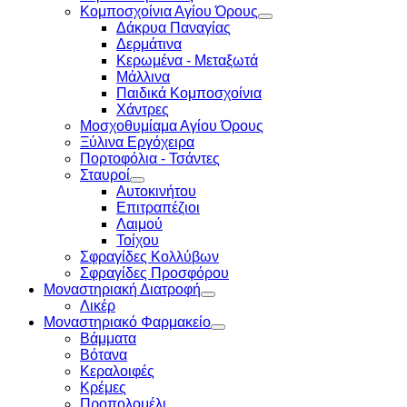
Κομποσχοίνια Αγίου Όρους
Δάκρυα Παναγίας
Δερμάτινα
Κερωμένα - Μεταξωτά
Μάλλινα
Παιδικά Κομποσχοίνια
Χάντρες
Μοσχοθυμίαμα Αγίου Όρους
Ξύλινα Εργόχειρα
Πορτοφόλια - Τσάντες
Σταυροί
Αυτοκινήτου
Επιτραπέζιοι
Λαιμού
Τοίχου
Σφραγίδες Κολλύβων
Σφραγίδες Προσφόρου
Μοναστηριακή Διατροφή
Λικέρ
Μοναστηριακό Φαρμακείο
Βάμματα
Βότανα
Κεραλοιφές
Κρέμες
Προπολομέλι