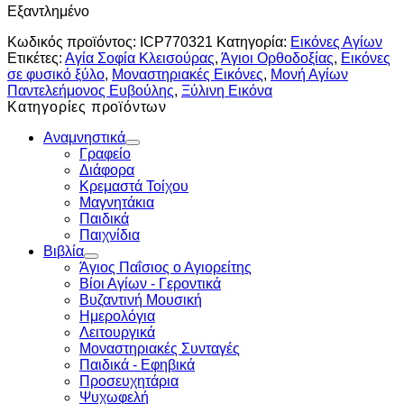
Εξαντλημένο
Κωδικός προϊόντος:
ICP770321
Κατηγορία:
Εικόνες Αγίων
Ετικέτες:
Αγία Σοφία Κλεισούρας
,
Άγιοι Ορθοδοξίας
,
Εικόνες
σε φυσικό ξύλο
,
Μοναστηριακές Εικόνες
,
Μονή Αγίων
Παντελεήμονος Ευβούλης
,
Ξύλινη Εικόνα
Κατηγορίες προϊόντων
Αναμνηστικά
Γραφείο
Διάφορα
Κρεμαστά Τοίχου
Μαγνητάκια
Παιδικά
Παιχνίδια
Βιβλία
Άγιος Παΐσιος ο Αγιορείτης
Βίοι Αγίων - Γεροντικά
Βυζαντινή Μουσική
Ημερολόγια
Λειτουργικά
Μοναστηριακές Συνταγές
Παιδικά - Εφηβικά
Προσευχητάρια
Ψυχωφελή