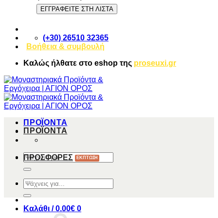
(+30) 26510 32365
Βοήθεια & συμβουλή
Καλώς ήλθατε στο
eshop
της
proseuxi.gr
ΠΡΟΪΟΝΤΑ
ΠΡΟΪΟΝΤΑ
Αναζήτηση
ΠΡΟΣΦΟΡΕΣ
για:
Αναζήτηση
για:
Καλάθι /
0.00
€
0