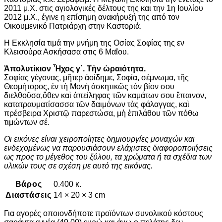
2011 μ.Χ. στις αγιολογικές δέλτους της και την 1η Ιουλίου
2012 μ.Χ., έγινε η επίσημη ανακήρυξή της από τον
Οικουμενικό Πατριάρχη στην Καστοριά.
Η Εκκλησία τιμά την μνήμη της Οσίας Σοφίας της εν
Κλεισούρα Ασκήσασα στις 6 Μαΐου.
Ἀπολυτίκιον Ἦχος γ΄. Τὴν ὡραιότητα.
Σοφίας γέγονας, μῆτερ ἀοίδημε, Σοφία, σέμνωμα, τῆς
Θεομήτορος, ἐν τὴ Μονὴ ἀσκητικῶς τὸν βίον σου
διελθοῦσα,ὅθεν καὶ ἀπείληφας τῶν καμάτων σου ἔπαινον,
κατατραυματίσασσα τῶν δαιμόνων τὰς φάλαγγας, καὶ
πρέσβειρα Χριστῷ παρεστώσα, μὴ ἐπιλάθου τῶν πόθω
τιμώντων σέ.
Οι εικόνες είναι χειροποίητες δημιουργίες μοναχών και
ενδεχομένως να παρουσιάσουν ελάχιστες διαφοροποιήσεις
ως προς το μέγεθος του ξύλου, τα χρώματα ή τα σχέδια των
υλικών τους σε σχέση με αυτό της εικόνας.
Βάρος
0.400 κ.
Διαστάσεις
14 × 20 × 3 cm
Για αγορές οποιονδήποτε προϊόντων συνολικού κόστους