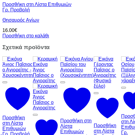
Προσθήκη στη Λίστα Επιθυμιών
Γρ. Προβολή
Θησαυρός Αγίων
16.00
€
Προσθήκη στο καλάθι
Σχετικά προϊόντα
Προσ
Προσθήκη
Προσθήκη στη
στη Λί
στη Λίστα
Προσθήκη
Λίστα
Επιθυ
Επιθυμιών
στη Λίστα
Επιθυμιών
Γρ.
Γρ. Προβολή