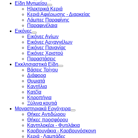
Είδη Μνημείου
Ηλεκτρικά Κεριά
Κεριά Αφιέρωσης - Διαρκείας
Λάμπες Παραφίνης
Παραφινέλαια
Εικόνες
Εικόνες Αγίων
Εικόνες Αρχαγγέλων
Εικόνες Παναγίας
Εικόνες Χριστού
Παραστάσεις
Εκκλησιαστικά Είδη
Βάσεις Τοίχου
Διάφορα
Θυμιατά
Καντήλια
Κατζία
Κηροπήγια
Ξύλινα κουτιά
Μοναστηριακά Εργόχειρα
Θήκες Αντιδώρου
Θήκες προσφόρου
Καντηλοκέρι - Φυτιλάκια
Καρβουνάκια - Καρβουνόσκονη
Κεριά - Λαμπάδες