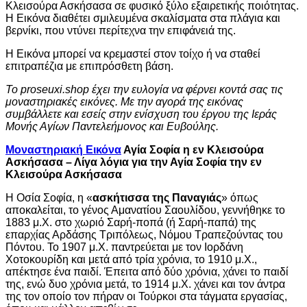
Κλεισούρα Ασκήσασα σε φυσικό ξύλο εξαιρετικής ποιότητας.
Η Εικόνα διαθέτει σμιλευμένα σκαλίσματα στα πλάγια και
βερνίκι, που ντύνει περίτεχνα την επιφάνειά της.
Η Εικόνα μπορεί να κρεμαστεί στον τοίχο ή να σταθεί
επιτραπέζια με επιπρόσθετη βάση.
Το proseuxi.shop έχει την ευλογία να φέρνει κοντά σας τις
μοναστηριακές εικόνες. Με την αγορά της εικόνας
συμβάλλετε και εσείς στην ενίσχυση του έργου της Ιεράς
Μονής Αγίων Παντελεήμονος και Ευβούλης.
Μοναστηριακή Εικόνα
Αγία Σοφία η εν Κλεισούρα
Ασκήσασα – Λίγα λόγια για την Αγία Σοφία την εν
Κλεισούρα Ασκήσασα
Η Οσία Σοφία, η «
ασκήτισσα της Παναγιάς
» όπως
αποκαλείται, το γένος Αμανατίου Σαουλίδου, γεννήθηκε το
1883 μ.Χ. στο χωριό Σαρή-ποπά (ή Σαρή-παπά) της
επαρχίας Αρδάσης Τριπόλεως, Νόμου Τραπεζούντας του
Πόντου. Το 1907 μ.Χ. παντρεύεται με τον Ιορδάνη
Χοτοκουρίδη και μετά από τρία χρόνια, το 1910 μ.Χ.,
απέκτησε ένα παιδί. Έπειτα από δύο χρόνια, χάνει το παιδί
της, ενώ δυο χρόνια μετά, το 1914 μ.Χ. χάνει και τον άντρα
της τον οποίο τον πήραν οι Τούρκοι στα τάγματα εργασίας,