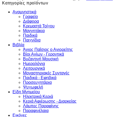
Κατηγορίες προϊόντων
Αναμνηστικά
Γραφείο
Διάφορα
Κρεμαστά Τοίχου
Μαγνητάκια
Παιδικά
Παιχνίδια
Βιβλία
Άγιος Παΐσιος ο Αγιορείτης
Βίοι Αγίων - Γεροντικά
Βυζαντινή Μουσική
Ημερολόγια
Λειτουργικά
Μοναστηριακές Συνταγές
Παιδικά - Εφηβικά
Προσευχητάρια
Ψυχωφελή
Είδη Μνημείου
Ηλεκτρικά Κεριά
Κεριά Αφιέρωσης - Διαρκείας
Λάμπες Παραφίνης
Παραφινέλαια
Εικόνες