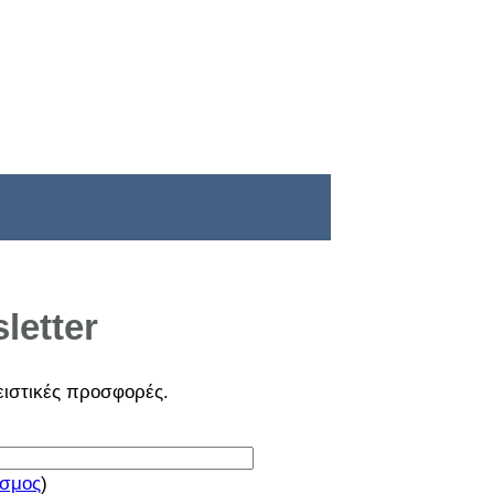
letter
ειστικές
προσφορές
.
σμος
)