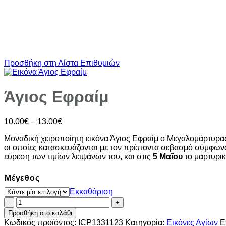
Προσθήκη στη Λίστα Επιθυμιών
Άγιος Εφραίμ
Price
10.00
€
–
13.00
€
range:
Μοναδική χειροποίητη εικόνα Άγιος Εφραίμ ο Μεγαλομάρτυρα
10.00€
οι οποίες κατασκευάζονται με τον πρέποντα σεβασμό σύμφων
through
εύρεση των τιμίων λειψάνων του, και στις
5 Μαΐου
το μαρτυρικ
13.00€
Μέγεθος
Εκκαθάριση
Άγιος
Εφραίμ
Προσθήκη στο καλάθι
ποσότητα
Κωδικός προϊόντος:
ICP1331123
Κατηγορία:
Εικόνες Αγίων
Ε