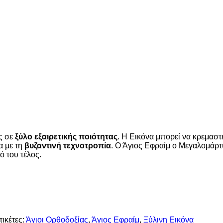
ς σε
ξύλο εξαιρετικής ποιότητας
. Η Εικόνα μπορεί να κρεμαστε
α με τη
βυζαντινή τεχνοτροπία
. Ο Άγιος Εφραίμ ο Μεγαλομάρτ
ό του τέλος.
τικέτες:
Άγιοι Ορθοδοξίας
,
Άγιος Εφραίμ
,
Ξύλινη Εικόνα