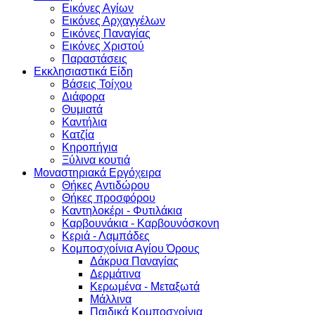
Εικόνες Αγίων
Εικόνες Αρχαγγέλων
Εικόνες Παναγίας
Εικόνες Χριστού
Παραστάσεις
Εκκλησιαστικά Είδη
Βάσεις Τοίχου
Διάφορα
Θυμιατά
Καντήλια
Κατζία
Κηροπήγια
Ξύλινα κουτιά
Μοναστηριακά Εργόχειρα
Θήκες Αντιδώρου
Θήκες προσφόρου
Καντηλοκέρι - Φυτιλάκια
Καρβουνάκια - Καρβουνόσκονη
Κεριά - Λαμπάδες
Κομποσχοίνια Αγίου Όρους
Δάκρυα Παναγίας
Δερμάτινα
Κερωμένα - Μεταξωτά
Μάλλινα
Παιδικά Κομποσχοίνια