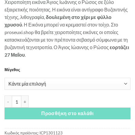
Χειροποίητη εικόνα Άγιος Ιωάννης ο Ρώσος σε ξύλο
9.00€
εξαιρετικής ποιότητας. Η εικόνα είναι αντίγραφο Βυζαντινής
through
τέχνης, λιθογραφία,
δουλεμένη στο χέρι με φύλλο
15.00€
χρυσού
. Η Εικόνα μπορεί να κρεμαστεί στον τοίχο. Στο
proseuxi.shop θα βρείτε χειροποίητες εικόνες οι οποίες
κατασκευάζονται με τον πρέποντα σεβασμό σύμφωνα με τη
βυζαντινή τεχνοτροπία. Ο Άγιος Ιώαννης ο Ρώσος
εορτάζει
27 Μαΐου
.
Μέγεθος
Άγιος Ιωάννης ο Ρώσος ποσότητα
Προσθήκη στο καλάθι
Κωδικός προϊόντος:
ICP1301123