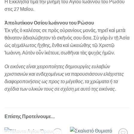
Η Εκκλησία τιμά την μνήμη του Αγίου Ιωάννου του Ρώσου
στις 27 Μαΐου.
Ἀπολυτίκιον Οσίου Ιωάννου του Ρώσου
Ἐκ γῆς ὁ καλέσας σε πρὸς οὐρανίους μονάς, τηρεῖ καὶ μετὰ
θάνατον ἀδιαλώβητον τὸ σκῆνός σου ὅσιε. Σὺ γὰρ ἐν τῇ Ἀσία
ὡς αἰχμάλωτος ἤχθης, ἔνθα καὶ ὠκειώθης τῷ Χριστῷ
Ἰωάννη. Αὐτὸν οὖν ἱκέτευε, σωθῆναι τὰς ψυχὰς ἡμῶν.
Οι εικόνες είναι χειροποίητες δημιουργίες ευλαβών
χριστιανών και ενδεχομένως να παρουσιάσουν ελάχιστες
διαφοροποιήσεις ως προς το μέγεθος, τα χρώματα ή τα
σχέδια των υλικών τους σε σχέση με αυτό της εικόνας.
Επίσης Προτείνουμε…