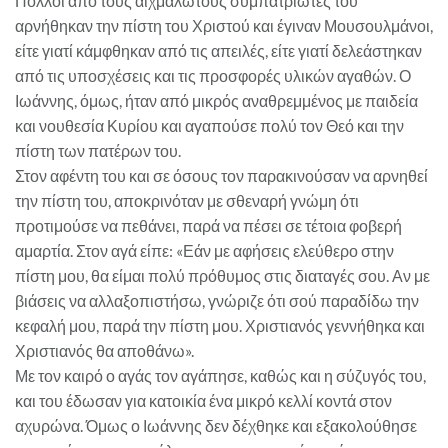
Πολλοί από τους αιχμαλώτους συμπατριώτες του
αρνήθηκαν την πίστη του Χριστού και έγιναν Μουσουλμάνοι,
είτε γιατί κάμφθηκαν από τις απειλές, είτε γιατί δελεάστηκαν
από τις υποσχέσεις και τις προσφορές υλικών αγαθών. Ο
Ιωάννης, όμως, ήταν από μικρός αναθρεμμένος με παιδεία
και νουθεσία Κυρίου και αγαπούσε πολύ τον Θεό και την
πίστη των πατέρων του.
Στον αφέντη του και σε όσους τον παρακινούσαν να αρνηθεί
την πίστη του, αποκρινόταν με σθεναρή γνώμη ότι
προτιμούσε να πεθάνει, παρά να πέσει σε τέτοια φοβερή
αμαρτία. Στον αγά είπε: «Εάν με αφήσεις ελεύθερο στην
πίστη μου, θα είμαι πολύ πρόθυμος στις διαταγές σου. Αν με
βιάσεις να αλλαξοπιστήσω, γνώριζε ότι σού παραδίδω την
κεφαλή μου, παρά την πίστη μου. Χριστιανός γεννήθηκα και
Χριστιανός θα αποθάνω».
Με τον καιρό ο αγάς τον αγάπησε, καθώς και η σύζυγός του,
και του έδωσαν για κατοικία ένα μικρό κελλί κοντά στον
αχυρώνα. Όμως ο Ιωάννης δεν δέχθηκε και εξακολούθησε