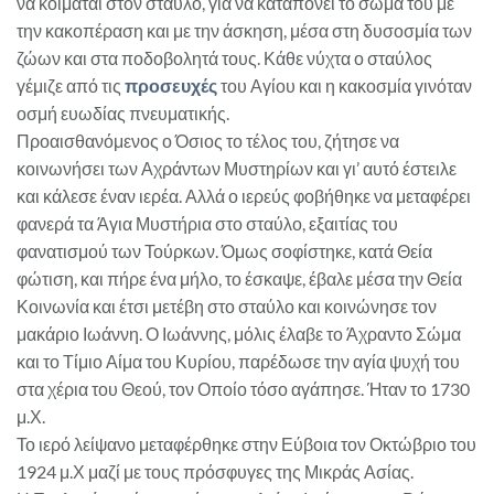
να κοιμάται στον σταύλο, για να καταπονεί το σώμα του με
την κακοπέραση και με την άσκηση, μέσα στη δυσοσμία των
ζώων και στα ποδοβολητά τους. Κάθε νύχτα ο σταύλος
γέμιζε από τις
προσευχές
του Αγίου και η κακοσμία γινόταν
οσμή ευωδίας πνευματικής.
Προαισθανόμενος ο Όσιος το τέλος του, ζήτησε να
κοινωνήσει των Αχράντων Μυστηρίων και γι’ αυτό έστειλε
και κάλεσε έναν ιερέα. Αλλά ο ιερεύς φοβήθηκε να μεταφέρει
φανερά τα Άγια Μυστήρια στο σταύλο, εξαιτίας του
φανατισμού των Τούρκων. Όμως σοφίστηκε, κατά Θεία
φώτιση, και πήρε ένα μήλο, το έσκαψε, έβαλε μέσα την Θεία
Κοινωνία και έτσι μετέβη στο σταύλο και κοινώνησε τον
μακάριο Ιωάννη. Ο Ιωάννης, μόλις έλαβε το Άχραντο Σώμα
και το Τίμιο Αίμα του Κυρίου, παρέδωσε την αγία ψυχή του
στα χέρια του Θεού, τον Οποίο τόσο αγάπησε. Ήταν το 1730
μ.Χ.
Το ιερό λείψανο μεταφέρθηκε στην Εύβοια τον Οκτώβριο του
1924 μ.Χ μαζί με τους πρόσφυγες της Μικράς Ασίας.