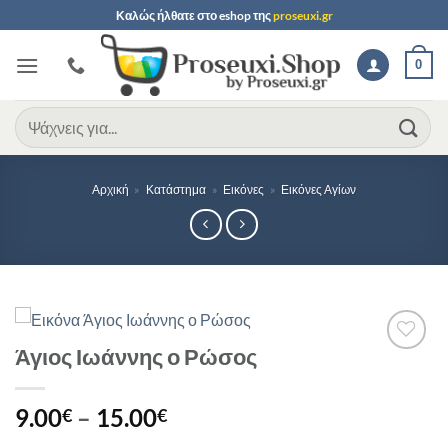
Μετάβαση
Καλώς ήλθατε στο
eshop
της
proseuxi.gr
στο
περιεχόμενο
0
Αναζήτηση
για:
Αρχική
»
Κατάστημα
»
Εικόνες
»
Εικόνες Αγίων
Άγιος Ιωάννης ο Ρώσος
Προσθήκη
στη Λίστα
Επιθυμιών
Price
9.00
–
15.00
€
€
range: