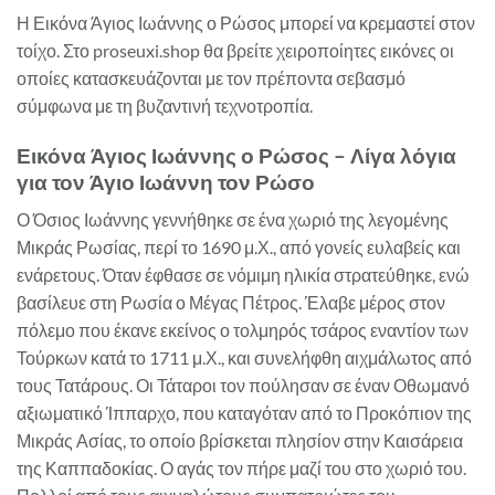
Η Εικόνα Άγιος Ιωάννης ο Ρώσος μπορεί να κρεμαστεί στον
τοίχο. Στο proseuxi.shop θα βρείτε χειροποίητες εικόνες οι
οποίες κατασκευάζονται με τον πρέποντα σεβασμό
σύμφωνα με τη βυζαντινή τεχνοτροπία.
Εικόνα Άγιος Ιωάννης ο Ρώσος – Λίγα λόγια
για τον Άγιο Ιωάννη τον Ρώσο
Ο Όσιος Ιωάννης γεννήθηκε σε ένα χωριό της λεγομένης
Μικράς Ρωσίας, περί το 1690 μ.Χ., από γονείς ευλαβείς και
ενάρετους. Όταν έφθασε σε νόμιμη ηλικία στρατεύθηκε, ενώ
βασίλευε στη Ρωσία ο Μέγας Πέτρος. Έλαβε μέρος στον
πόλεμο που έκανε εκείνος ο τολμηρός τσάρος εναντίον των
Τούρκων κατά το 1711 μ.Χ., και συνελήφθη αιχμάλωτος από
τους Τατάρους. Οι Τάταροι τον πούλησαν σε έναν Οθωμανό
αξιωματικό Ίππαρχο, που καταγόταν από το Προκόπιον της
Μικράς Ασίας, το οποίο βρίσκεται πλησίον στην Καισάρεια
της Καππαδοκίας. Ο αγάς τον πήρε μαζί του στο χωριό του.