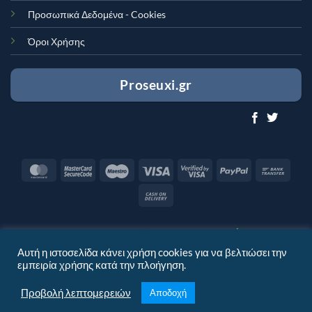
Προσωπικά Δεδομένα - Cookies
Όροι Χρήσης
Proseuxi.gr
MasterCard
MasterCard
Maestro
Visa
Visa
PayPal
Bank
2
2
Trans
Cash
On
Delivery
Monetized by
Αυτή η ιστοσελίδα κάνει χρήση cookies για να βελτιώσει την
εμπειρία χρήσης κατά την πλοήγηση.
Προβολή λεπτομερειών
Αποδοχή
Proseuxi.Shop © 2019-2026