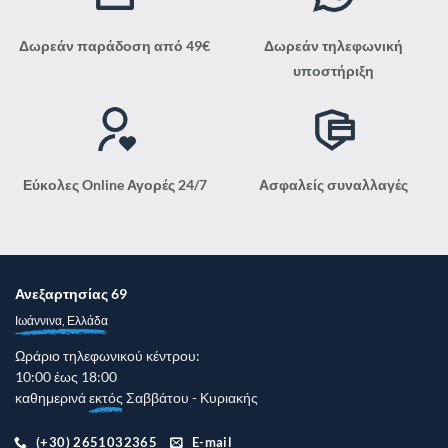
σελίδα
του
Δωρεάν παράδοση από 49€
Δωρεάν τηλεφωνική
προϊόντος
υποστήριξη
Εύκολες Online Αγορές 24/7
Ασφαλείς συναλλαγές
Ανεξαρτησίας 69
Ιωάννινα, Ελλάδα
Ωράριο τηλεφωνικού κέντρου:
10:00 έως 18:00
καθημερινά
εκτός
Σαββάτου - Κυριακής
(+30) 2651032365
E-mail