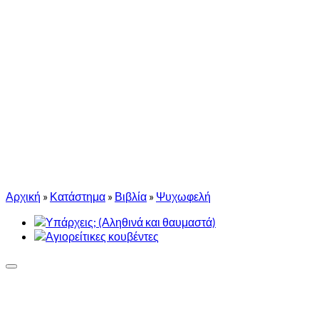
Αρχική
»
Κατάστημα
»
Βιβλία
»
Ψυχωφελή