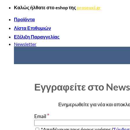
Μετάβαση
Καλώς ήλθατε στο
eshop
της
proseuxi.gr
στο
περιεχόμενο
Προϊόντα
Λίστα Επιθυμιών
Εξέλιξη Παραγγελίας
Newsletter
Εγγραφείτε στο News
Ενημερωθείτε για νέα και αποκλε
*
Email
*Αποδέχομαι τους όρους χρήσης (
Σύνδεσ