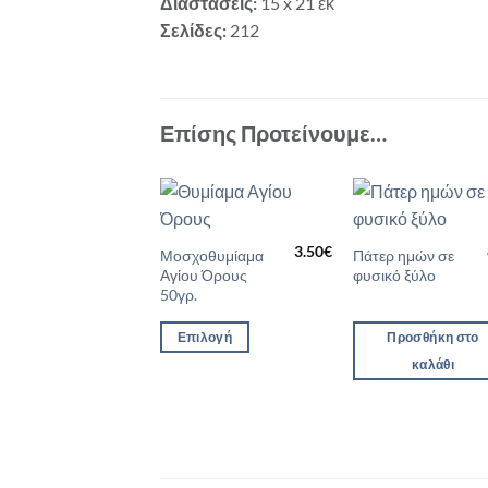
Διαστάσεις:
15 x 21 εκ
Σελίδες:
212
Επίσης Προτείνουμε…
Προσθήκη
Προσθ
3.50
€
Αυτό
στη Λίστα
στη Λί
Μοσχοθυμίαμα
Πάτερ ημών σε
Επιθυμιών
Επιθυμ
Αγίου Όρους
φυσικό ξύλο
το
50γρ.
προϊόν
έχει
Επιλογή
Προσθήκη στο
πολλαπλές
καλάθι
παραλλαγές.
Οι
επιλογές
μπορούν
να