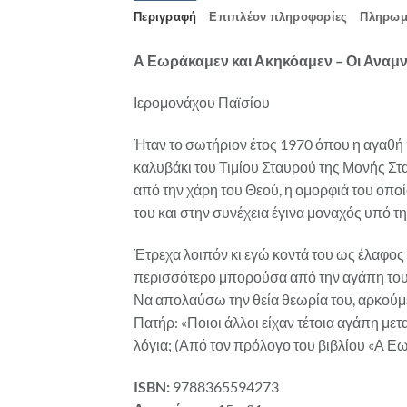
Περιγραφή
Επιπλέον πληροφορίες
Πληρωμ
Α Εωράκαμεν και Ακηκόαμεν – Οι Αναμν
Ιερομονάχου Παϊσίου
Ήταν το σωτήριον έτος 1970 όπου η αγαθή 
καλυβάκι του Τιμίου Σταυρού της Μονής Στ
από την χάρη του Θεού, η ομορφιά του οποί
του και στην συνέχεια έγινα μοναχός υπό τ
Έτρεχα λοιπόν κι εγώ κοντά του ως έλαφος
περισσότερο μπορούσα από την αγάπη του – 
Να απολαύσω την θεία θεωρία του, αρκούμε
Πατήρ: «Ποιοι άλλοι είχαν τέτοια αγάπη μ
λόγια; (Από τον πρόλογο του βιβλίου «Α Ε
ISBN:
9788365594273