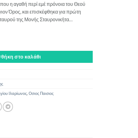
όπου η αγαθή περί εμέ πρόνοια του Θεού
γιον Όρος, και επισκέφθηκα για πρώτη
 Σταυρού της Μονής Σταυρονικήτα…
Οι Αναμνήσεις μου από τον Άγιο Παΐσιο ποσότητα
θήκη στο καλάθι
ης
γίου Ιλαρίωνος
,
Οσιος Παισιος