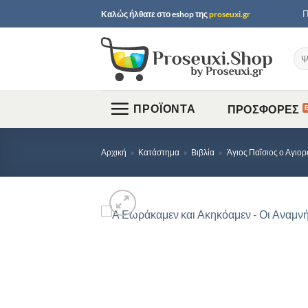
Μετάβαση
Π
Καλώς ήλθατε στο
eshop
της
proseuxi.gr
στο
περιεχόμενο
Ανα
για:
ΠΡΟΪΟΝΤΑ
ΠΡΟΣΦΟΡΕΣ
Αρχική
»
Κατάστημα
»
Βιβλία
»
Άγιος Παΐσιος ο Αγιορ