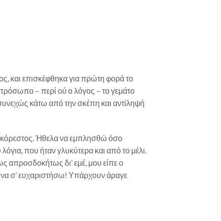
ος
, και επισκέφθηκα για πρώτη φορά το
 πρόσωπο – περί ού ο λόγος – το γεμάτο
α συνεχώς κάτω από την σκέπη και αντίληψή
ν ακόρεστος. Ήθελα να εμπλησθώ όσο
όγια, που ήταν γλυκύτερα και από το μέλι.
ς απροσδοκήτως δι’ εμέ, μου είπε ο
ώς να σ’ ευχαριστήσω! Υπάρχουν άραγε