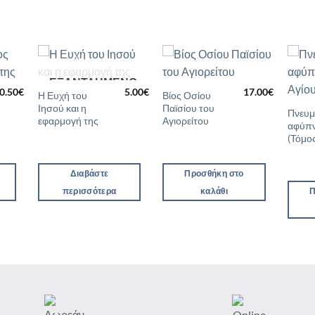
ΕΞΑΝΤΛΗΜΈΝΟ
ήκη
Προσθήκη
Προσθήκη
0.50
€
5.00
€
17.00
€
στα
στη Λίστα
στη Λίστα
Η Ευχή του
Βίος Οσίου
ιών
Επιθυμιών
Επιθυμιών
Ιησού και η
Παϊσίου του
Πνευμ
εφαρμογή της
Αγιορείτου
αφύπν
(Τόμος
Διαβάστε
Προσθήκη στο
περισσότερα
καλάθι
Π