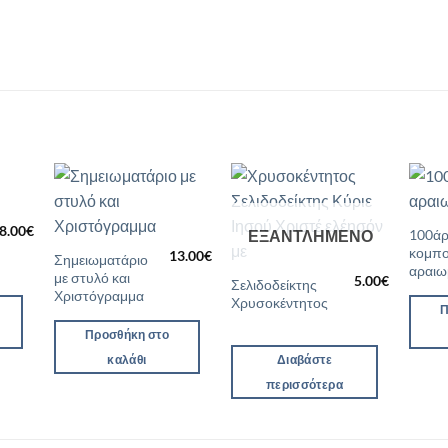
ήκη
Προσθήκη
Προσθήκη
8.00
€
στα
στη Λίστα
στη Λίστα
100άρ
ΕΞΑΝΤΛΗΜΈΝΟ
ιών
Επιθυμιών
Επιθυμιών
κομπο
13.00
€
Σημειωματάριο
αραιω
με στυλό και
5.00
€
Σελιδοδείκτης
Χριστόγραμμα
Χρυσοκέντητος
Π
Προσθήκη στο
καλάθι
Διαβάστε
περισσότερα