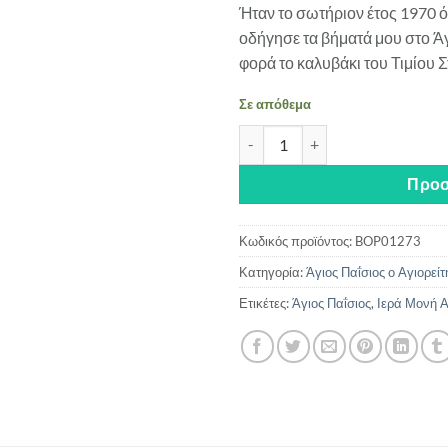
Ήταν το σωτήριον έτος 1970 
οδήγησε τα βήματά μου στο Ά
φορά το καλυβάκι του Τιμίου
Σε απόθεμα
Α Εωράκαμεν και Ακηκόαμεν - 
Προσ
Κωδικός προϊόντος:
BOP01273
Κατηγορία:
Άγιος Παΐσιος ο Αγιορείτ
Ετικέτες:
Άγιος Παΐσιος
,
Ιερά Μονή Α