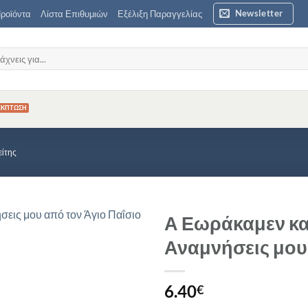
Newsletter
ροϊόντα
Λίστα Επιθυμιών
Εξέλιξη Παραγγελίας
ζήτηση
είτης
Α Εωράκαμεν κα
Αναμνήσεις μου 
Προσθήκη
στη Λίστα
Επιθυμιών
6.40
€