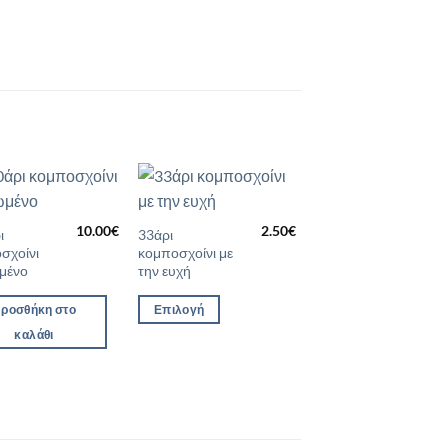
Προσθήκη
Προσθήκη
10.00
€
2.50
€
Αυτό
στη Λίστα
στη Λίστα
ι
33άρι
Επιθυμιών
Επιθυμιών
σχοίνι
κομποσχοίνι με
το
μένο
την ευχή
προϊόν
έχει
ροσθήκη στο
Επιλογή
πολλαπλές
καλάθι
παραλλαγές.
Οι
επιλογές
μπορούν
να