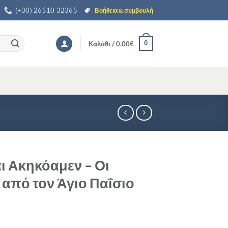
(+30) 26510 32365
Βοήθεια & συμβουλή
0
Καλάθι /
0.00
€
ι Ακηκόαμεν – Οι
από τον Άγιο Παΐσιο