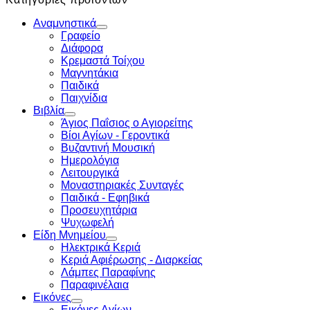
Αναμνηστικά
Γραφείο
Διάφορα
Κρεμαστά Τοίχου
Μαγνητάκια
Παιδικά
Παιχνίδια
Βιβλία
Άγιος Παΐσιος ο Αγιορείτης
Βίοι Αγίων - Γεροντικά
Βυζαντινή Μουσική
Ημερολόγια
Λειτουργικά
Μοναστηριακές Συνταγές
Παιδικά - Εφηβικά
Προσευχητάρια
Ψυχωφελή
Είδη Μνημείου
Ηλεκτρικά Κεριά
Κεριά Αφιέρωσης - Διαρκείας
Λάμπες Παραφίνης
Παραφινέλαια
Εικόνες
Εικόνες Αγίων