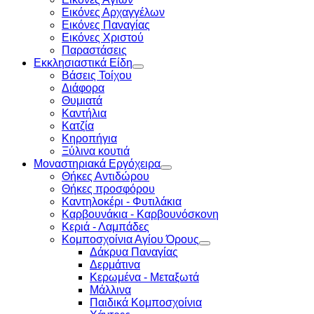
Εικόνες Αρχαγγέλων
Εικόνες Παναγίας
Εικόνες Χριστού
Παραστάσεις
Εκκλησιαστικά Είδη
Βάσεις Τοίχου
Διάφορα
Θυμιατά
Καντήλια
Κατζία
Κηροπήγια
Ξύλινα κουτιά
Μοναστηριακά Εργόχειρα
Θήκες Αντιδώρου
Θήκες προσφόρου
Καντηλοκέρι - Φυτιλάκια
Καρβουνάκια - Καρβουνόσκονη
Κεριά - Λαμπάδες
Κομποσχοίνια Αγίου Όρους
Δάκρυα Παναγίας
Δερμάτινα
Κερωμένα - Μεταξωτά
Μάλλινα
Παιδικά Κομποσχοίνια