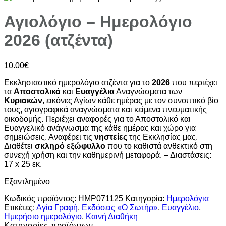
Αγιολόγιο – Ημερολόγιο
2026 (ατζέντα)
10.00
€
Εκκλησιαστικό ημερολόγιο ατζέντα για το
2026
που περιέχει
τα
Αποστολικά
και
Ευαγγέλια
Αναγνώσματα των
Κυριακών
, εικόνες Αγίων κάθε ημέρας με τον συνοπτικό βίο
τους, αγιογραφικά αναγνώσματα και κείμενα πνευματικής
οικοδομής. Περιέχει αναφορές για το Αποστολικό και
Ευαγγελικό ανάγνωσμα της κάθε ημέρας και χώρο για
σημειώσεις. Αναφέρει τις
νηστείες
της Εκκλησίας μας.
Διαθέτει
σκληρό εξώφυλλο
που το καθιστά ανθεκτικό στη
συνεχή χρήση και την καθημερινή μεταφορά. – Διαστάσεις:
17 x 25 εκ.
Εξαντλημένο
Κωδικός προϊόντος:
HMP071125
Κατηγορία:
Ημερολόγια
Ετικέτες:
Αγία Γραφή
,
Εκδόσεις «Ο Σωτήρ»
,
Ευαγγέλιο
,
Ημερήσιο ημερολόγιο
,
Καινή Διαθήκη
Κατηγορίες προϊόντων