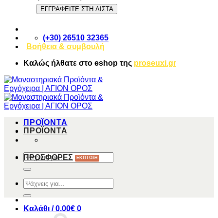
(+30) 26510 32365
Βοήθεια & συμβουλή
Καλώς ήλθατε στο
eshop
της
proseuxi.gr
ΠΡΟΪΟΝΤΑ
ΠΡΟΪΟΝΤΑ
Αναζήτηση
ΠΡΟΣΦΟΡΕΣ
για:
Αναζήτηση
για:
Καλάθι /
0.00
€
0