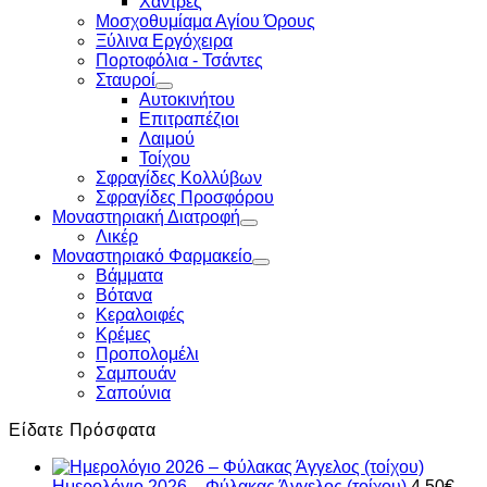
Χάντρες
Μοσχοθυμίαμα Αγίου Όρους
Ξύλινα Εργόχειρα
Πορτοφόλια - Τσάντες
Σταυροί
Αυτοκινήτου
Επιτραπέζιοι
Λαιμού
Τοίχου
Σφραγίδες Κολλύβων
Σφραγίδες Προσφόρου
Μοναστηριακή Διατροφή
Λικέρ
Μοναστηριακό Φαρμακείο
Βάμματα
Βότανα
Κεραλοιφές
Κρέμες
Προπολομέλι
Σαμπουάν
Σαπούνια
Είδατε Πρόσφατα
Ημερολόγιο 2026 – Φύλακας Άγγελος (τοίχου)
4.50
€