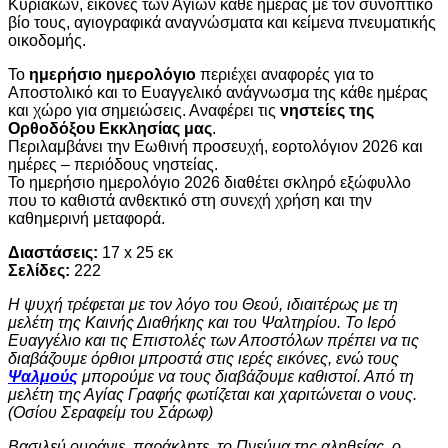
Κυριακών, εικόνες των Αγίων κάθε ημέρας με τον συνοπτικό
βίο τους, αγιογραφικά αναγνώσματα και κείμενα πνευματικής
οικοδομής.
Το
ημερήσιο ημερολόγιο
περιέχει αναφορές για το
Αποστολικό και το Ευαγγελικό ανάγνωσμα της κάθε ημέρας
και χώρο για σημειώσεις. Αναφέρει τις
νηστείες της
Ορθοδόξου Εκκλησίας μας
.
Περιλαμβάνει την Εωθινή προσευχή, εορτολόγιον 2026 και
ημέρες – περιόδους νηστείας.
Το ημερήσιο ημερολόγιο 2026 διαθέτει σκληρό εξώφυλλο
που το καθιστά ανθεκτικό στη συνεχή χρήση και την
καθημερινή μεταφορά.
Διαστάσεις:
17 x 25 εκ
Σελίδες:
222
Η ψυχή τρέφεται με τον λόγο του Θεού, ιδιαιτέρως με τη
μελέτη της Καινής Διαθήκης και του Ψαλτηρίου. Το Ιερό
Ευαγγέλιο και τις Επιστολές των Αποστόλων πρέπει να τις
διαβάζουμε όρθιοι μπροστά στις ιερές εικόνες, ενώ τους
Ψαλμούς
μπορούμε να τους διαβάζουμε καθιστοί. Από τη
μελέτη της Αγίας Γραφής φωτίζεται και χαριτώνεται ο νους.
(Οσίου Σεραφείμ του Σάρωφ)
Βασιλεύ ουράνιε, παράκλητε, το Πνεύμα της αληθείας, ο