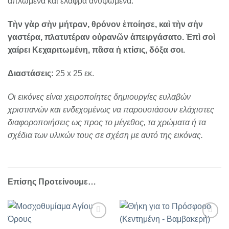
απλωμένα και ελαφρά ανυψωμένα.
Τὴν γὰρ σὴν μήτραν, θρόνον ἐποίησε, καὶ τὴν σὴν
γαστέρα, πλατυτέραν οὐρανῶν ἀπειργάσατο. Ἐπὶ σοὶ
χαίρει Κεχαριτωμένη, πᾶσα ἡ κτίσις, δόξα σοι.
Διαστάσεις:
25 x 25 εκ.
Οι εικόνες είναι χειροποίητες δημιουργίες ευλαβών
χριστιανών και ενδεχομένως να παρουσιάσουν ελάχιστες
διαφοροποιήσεις ως προς το μέγεθος, τα χρώματα ή τα
σχέδια των υλικών τους σε σχέση με αυτό της εικόνας.
Επίσης Προτείνουμε…
Προσθήκη
Προσθήκη