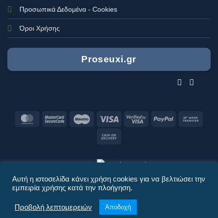
Προσωπικά Δεδομένα - Cookies
Όροι Χρήσης
Proseuxi.gr
MasterCard
MasterCard
Maestro
Visa
Visa
PayPal
Bank
2
2
Trans
Cash
On
Delivery
Monetized by
Αυτή η ιστοσελίδα κάνει χρήση cookies για να βελτιώσει την
εμπειρία χρήσης κατά την πλοήγηση.
Προβολή λεπτομερειών
Αποδοχή
Proseuxi.Shop © 2019-2026