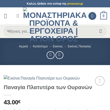
Μετάβαση
Καλώς ήλθατε στο
eshop
της
proseuxi.gr
στο
περιεχόμενο
0
Αναζήτηση
για:
Αρχική
»
Κατάστημα
»
Εικόνες
»
Εικόνες Παναγίας
Παναγία Πλατυτέρα των Ουρανών
Προσθήκη
στη Λίστα
Επιθυμιών
43.00
€