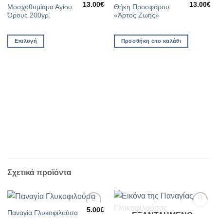
στη Λίστα
στη Λίστα
13.00
€
13.00
€
Αυτό
Μοσχοθυμίαμα Αγίου
Θήκη Προσφόρου
Επιθυμιών
Επιθυμιών
Όρους 200γρ.
«Άρτος Ζωής»
το
προϊόν
έχει
Επιλογή
Προσθήκη στο καλάθι
πολλαπλές
παραλλαγές.
Οι
επιλογές
μπορούν
να
επιλεγούν
στη
σελίδα
του
προϊόντος
Σχετικά προϊόντα
5.00
€
Παναγία Γλυκοφιλούσα
ΕΞΑΝΤΛΗΜΈΝΟ
Προσθήκη
Προσθήκη