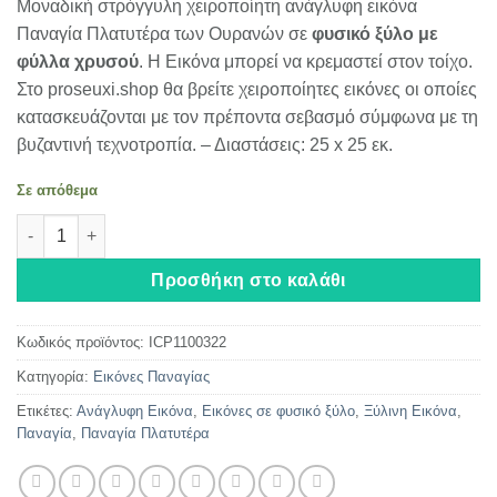
Μοναδική στρόγγυλη χειροποίητη ανάγλυφη εικόνα
Παναγία Πλατυτέρα των Ουρανών σε
φυσικό ξύλο με
φύλλα χρυσού
. Η Εικόνα μπορεί να κρεμαστεί στον τοίχο.
Στο proseuxi.shop θα βρείτε χειροποίητες εικόνες οι οποίες
κατασκευάζονται με τον πρέποντα σεβασμό σύμφωνα με τη
βυζαντινή τεχνοτροπία. – Διαστάσεις: 25 x 25 εκ.
Σε απόθεμα
Παναγία Πλατυτέρα των Ουρανών ποσότητα
Προσθήκη στο καλάθι
Κωδικός προϊόντος:
ICP1100322
Κατηγορία:
Εικόνες Παναγίας
Ετικέτες:
Ανάγλυφη Εικόνα
,
Εικόνες σε φυσικό ξύλο
,
Ξύλινη Εικόνα
,
Παναγία
,
Παναγία Πλατυτέρα