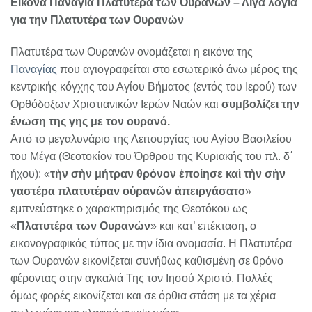
Εικόνα Παναγία Πλατυτέρα των Ουρανών – Λίγα λόγια
για την Πλατυτέρα των Ουρανών
Πλατυτέρα των Ουρανών ονομάζεται η εικόνα της
Παναγίας
που αγιογραφείται στο εσωτερικό άνω μέρος της
κεντρικής κόγχης του Αγίου Βήματος (εντός του Ιερού) των
Ορθόδοξων Χριστιανικών Ιερών Ναών και
συμβολίζει την
ένωση της γης με τον ουρανό.
Από το μεγαλυνάριο της Λειτουργίας του Αγίου Βασιλείου
του Μέγα (Θεοτοκίον του Όρθρου της Κυριακής του πλ. δ΄
ήχου): «
τὴν σὴν μήτραν θρόνον ἐποίησε καὶ τὴν σὴν
γαστέρα πλατυτέραν οὐρανῶν ἀπειργάσατο
»
εμπνεύστηκε ο χαρακτηρισμός της Θεοτόκου ως
«
Πλατυτέρα των Ουρανών
» και κατ’ επέκταση, ο
εικονογραφικός τύπος με την ίδια ονομασία. Η Πλατυτέρα
των Ουρανών εικονίζεται συνήθως καθισμένη σε θρόνο
φέροντας στην αγκαλιά Της τον Ιησού Χριστό. Πολλές
όμως φορές εικονίζεται και σε όρθια στάση με τα χέρια