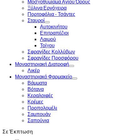
Μοσχοθυμίαμα Αγίου Όρους
Ξύλινα Εργόχειρα
Πορτοφόλια - Τσάντες
Σταυροί
Αυτοκινήτου
Επιτραπέζιοι
Λαιμού
Τοίχου
Σφραγίδες Κολλύβων
Σφραγίδες Προσφόρου
Μοναστηριακή Διατροφή
Λικέρ
Μοναστηριακό Φαρμακείο
Βάμματα
Βότανα
Κεραλοιφές
Κρέμες
Προπολομέλι
Σαμπουάν
Σαπούνια
Σε Έκπτωση