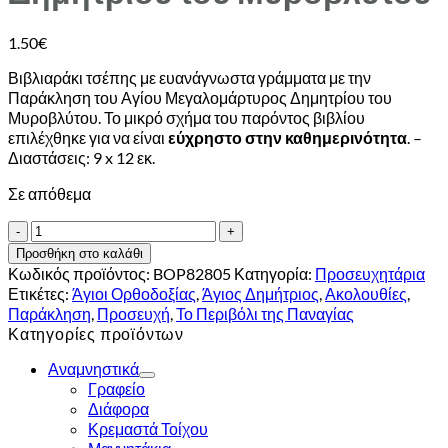
1.50
€
Βιβλιαράκι τσέπης με ευανάγνωστα γράμματα με την
Παράκληση του Αγίου Μεγαλομάρτυρος Δημητρίου του
Μυροβλύτου. Το μικρό σχήμα του παρόντος βιβλίου
επιλέχθηκε για να είναι
εύχρηστο στην καθημερινότητα
. –
Διαστάσεις: 9 x 12 εκ.
Σε απόθεμα
Παρακλητικός
Κανών
Προσθήκη στο καλάθι
Αγίου
Κωδικός προϊόντος:
BOP82805
Κατηγορία:
Προσευχητάρια
Δημητρίου
Ετικέτες:
Άγιοι Ορθοδοξίας
,
Άγιος Δημήτριος
,
Ακολουθίες
,
του
Παράκληση
,
Προσευχή
,
Το Περιβόλι της Παναγίας
Μυροβλύτου
Κατηγορίες προϊόντων
ποσότητα
Αναμνηστικά
Γραφείο
Διάφορα
Κρεμαστά Τοίχου