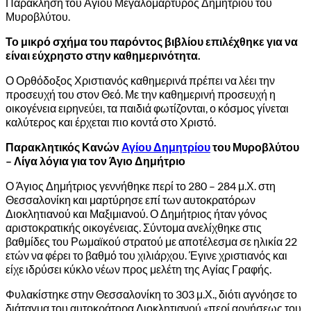
Παράκληση του Αγίου Μεγαλομάρτυρος Δημητρίου του
Μυροβλύτου.
Το μικρό σχήμα του παρόντος βιβλίου επιλέχθηκε για να
είναι εύχρηστο στην καθημερινότητα.
Ο Ορθόδοξος Χριστιανός καθημερινά πρέπει να λέει την
προσευχή του στον Θεό. Με την καθημερινή προσευχή η
οικογένεια ειρηνεύει, τα παιδιά φωτίζονται, ο κόσμος γίνεται
καλύτερος και έρχεται πιο κοντά στο Χριστό.
Παρακλητικός Κανών
Αγίου Δημητρίου
του Μυροβλύτου
– Λίγα λόγια για τον Άγιο Δημήτριο
Ο Άγιος Δημήτριος γεννήθηκε περί το 280 – 284 μ.Χ. στη
Θεσσαλονίκη και μαρτύρησε επί των αυτοκρατόρων
Διοκλητιανού και Μαξιμιανού. Ο Δημήτριος ήταν γόνος
αριστοκρατικής οικογένειας. Σύντομα ανελίχθηκε στις
βαθμίδες του Ρωμαϊκού στρατού με αποτέλεσμα σε ηλικία 22
ετών να φέρει το βαθμό του χιλιάρχου. Έγινε χριστιανός και
είχε ιδρύσει κύκλο νέων προς μελέτη της Αγίας Γραφής.
Φυλακίστηκε στην Θεσσαλονίκη το 303 μ.Χ., διότι αγνόησε το
διάταγμα του αυτοκράτορα Διοκλητιανού «περί αρνήσεως του