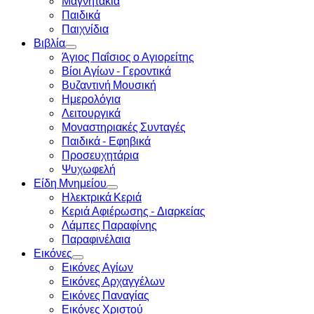
Μαγνητάκια
Παιδικά
Παιχνίδια
Βιβλία
Άγιος Παΐσιος ο Αγιορείτης
Βίοι Αγίων - Γεροντικά
Βυζαντινή Μουσική
Ημερολόγια
Λειτουργικά
Μοναστηριακές Συνταγές
Παιδικά - Εφηβικά
Προσευχητάρια
Ψυχωφελή
Είδη Μνημείου
Ηλεκτρικά Κεριά
Κεριά Αφιέρωσης - Διαρκείας
Λάμπες Παραφίνης
Παραφινέλαια
Εικόνες
Εικόνες Αγίων
Εικόνες Αρχαγγέλων
Εικόνες Παναγίας
Εικόνες Χριστού