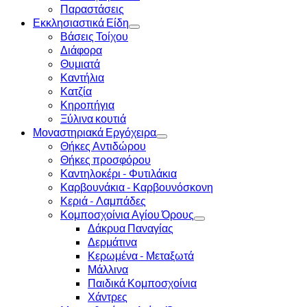
Παραστάσεις
Εκκλησιαστικά Είδη
Βάσεις Τοίχου
Διάφορα
Θυμιατά
Καντήλια
Κατζία
Κηροπήγια
Ξύλινα κουτιά
Μοναστηριακά Εργόχειρα
Θήκες Αντιδώρου
Θήκες προσφόρου
Καντηλοκέρι - Φυτιλάκια
Καρβουνάκια - Καρβουνόσκονη
Κεριά - Λαμπάδες
Κομποσχοίνια Αγίου Όρους
Δάκρυα Παναγίας
Δερμάτινα
Κερωμένα - Μεταξωτά
Μάλλινα
Παιδικά Κομποσχοίνια
Χάντρες