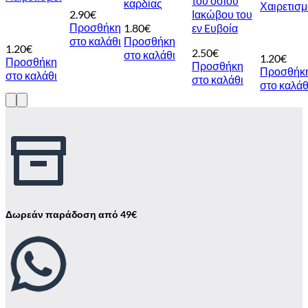
του οσίου
καρδίας
Χαιρετισμ
2.90
€
Ιακώβου του
Προσθήκη
1.80
€
εν Eυβοία
στο καλάθι
Προσθήκη
1.20
€
2.50
€
στο καλάθι
1.20
€
Προσθήκη
Προσθήκη
Προσθήκ
στο καλάθι
στο καλάθι
στο καλάθ
Δωρεάν παράδοση από 49€