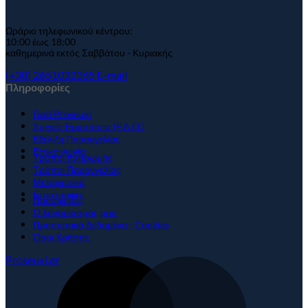
Ωράριο τηλεφωνικού κέντρου:
10:00 έως 18:00
καθημερινά
εκτός
Σαββάτου - Κυριακής
(+30) 2651032365
E-mail
Πληροφορίες
Γιατί Proseuxi
Συχνές Ερωτήσεις (F.A.Q.)
Εξέλιξη Παραγγελίας
Επικοινωνία
Τρόποι πληρωμής
Τρόποι Παραγγελίας
Μεταφορικά
Επιστροφές
Προσφορές
Ο λογαριασμός μου
Προσωπικά Δεδομένα - Cookies
Όροι Χρήσης
Proseuxi.gr
M