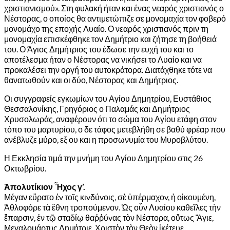
χριστιανισμού». Στη φυλακή ήταν και ένας νεαρός χριστιανός ο
Νέστορας, ο οποίος θα αντιμετώπιζε σε μονομαχία τον φοβερό
μονομάχο της εποχής Λυαίο. Ο νεαρός χριστιανός πριν τη
μονομαχία επισκέφθηκε τον Δημήτριο και ζήτησε τη βοήθειά
του. Ο Άγιος Δημήτριος του έδωσε την ευχή του και το
αποτέλεσμα ήταν ο Νέστορας να νικήσει το Λυαίο και να
προκαλέσει την οργή του αυτοκράτορα. Διατάχθηκε τότε να
θανατωθούν και οι δύο, Νέστορας και Δημήτριος.
Οι συγγραφείς εγκωμίων του Αγίου Δημητρίου, Ευστάθιος
Θεσσαλονίκης, Γρηγόριος ο Παλαμάς και Δημήτριος
Χρυσολωράς, αναφέρουν ότι το σώμα του Αγίου ετάφη στον
τόπο του μαρτυρίου, ο δε τάφος μετεβλήθη σε βαθύ φρέαρ που
ανέβλυζε μύρο, εξ ου και η προσωνυμία του Μυροβλύτου.
Η Εκκλησία τιμά την μνήμη του Αγίου Δημητρίου στις 26
Οκτωβρίου.
Ἀπολυτίκιον Ἦχος γ’.
Μέγαν εὕρατο ἐv τοῖς κιvδύvοις, σὲ ὑπέρμαχοv, ἡ οἰκουμένη,
Ἀθλοφόρε τὰ ἔθνη τροπούμενον. Ὡς οὖν Λυαίου καθεῖλες τὴν
ἔπαρσιν, ἐν τῷ σταδίῳ θαῤῥύvας τὸν Νέστορα, οὕτως Ἅγιε,
Μεγαλομάρτυς Δημήτριε, Χριστὸν τὸν Θεὸν ἱκέτευε,