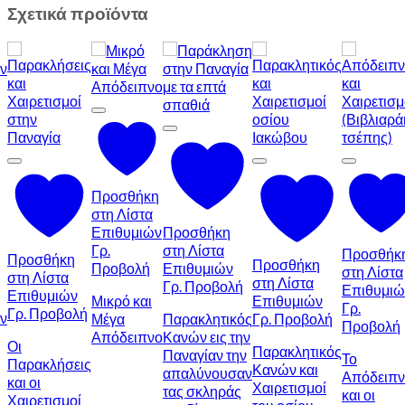
Σχετικά προϊόντα
Προσθήκη
στη Λίστα
Επιθυμιών
Προσθήκη
Γρ.
στη Λίστα
Προσθήκ
Προσθήκη
Προσθήκη
Προβολή
Επιθυμιών
στη Λίστα
στη Λίστα
στη Λίστα
Γρ. Προβολή
Επιθυμιώ
Επιθυμιών
Μικρό και
Επιθυμιών
Γρ.
Γρ. Προβολή
ν
Μέγα
Παρακλητικός
Γρ. Προβολή
Προβολή
Απόδειπνο
Κανών εις την
Οι
Παρακλητικός
Παναγίαν την
Το
Παρακλήσεις
Κανών και
απαλύνουσαν
Απόδειπν
και οι
Χαιρετισμοί
τας σκληράς
και οι
Χαιρετισμοί