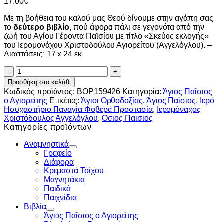
17.00
€
Με τη βοήθεια του καλού μας Θεού δίνουμε στην αγάπη σας
το
δεύτερο βιβλίο
, πού άφορα πάλι σε γεγονότα από την
ζωή του Αγίου Γέροντα Παϊσίου με τίτλο «Σκεύος εκλογής»
του Ιερομονάχου Χριστοδούλου Αγιορείτου (Αγγελόγλου). –
Διαστάσεις: 17 x 24 εκ.
Σκεύος
Εκλογής
Προσθήκη στο καλάθι
ποσότητα
Κωδικός προϊόντος:
BOP159426
Κατηγορία:
Άγιος Παΐσιος
ο Αγιορείτης
Ετικέτες:
Άγιοι Ορθοδοξίας
,
Άγιος Παΐσιος
,
Ιερό
Ησυχαστήριο Παναγία Φοβερά Προστασία
,
Ιερομόναχος
Χριστόδουλος Αγγελόγλου
,
Οσιος Παισιος
Κατηγορίες προϊόντων
Αναμνηστικά
Γραφείο
Διάφορα
Κρεμαστά Τοίχου
Μαγνητάκια
Παιδικά
Παιχνίδια
Βιβλία
Άγιος Παΐσιος ο Αγιορείτης