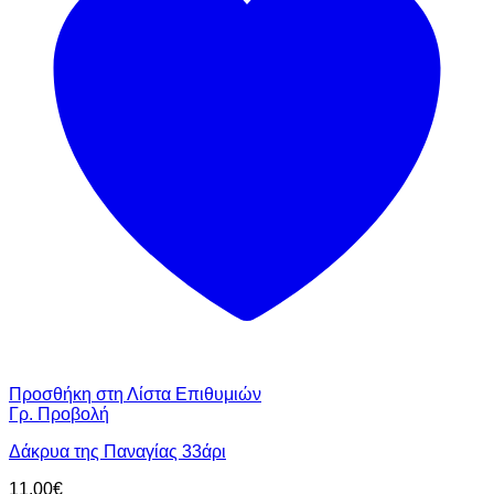
Προσθήκη στη Λίστα Επιθυμιών
Γρ. Προβολή
Δάκρυα της Παναγίας 33άρι
11.00
€