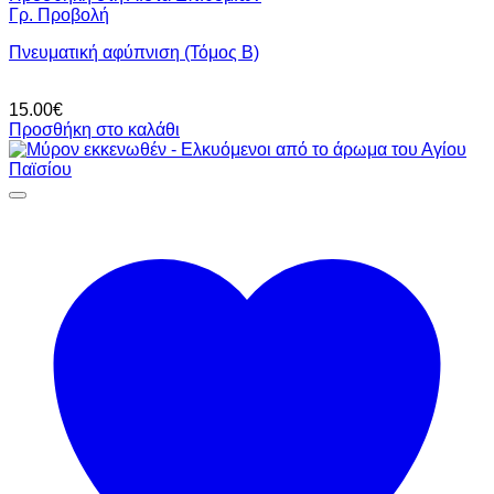
Γρ. Προβολή
Πνευματική αφύπνιση (Τόμος Β)
15.00
€
Προσθήκη στο καλάθι