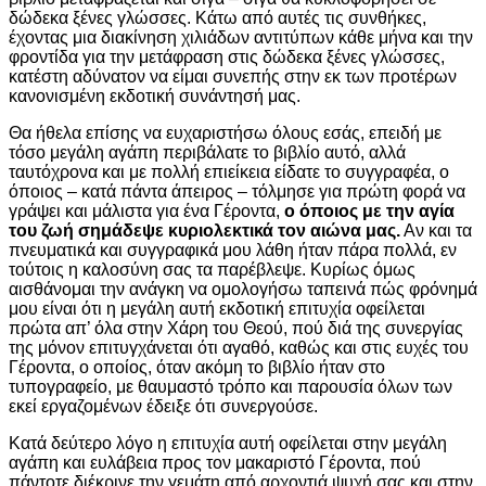
δώδεκα ξένες γλώσσες. Κάτω από αυτές τις συνθήκες,
έχοντας μια διακίνηση χιλιάδων αντιτύπων κάθε μήνα και την
φροντίδα για την μετάφραση στις δώδεκα ξένες γλώσσες,
κατέστη αδύνατον να είμαι συνεπής στην εκ των προτέρων
κανονισμένη εκδοτική συνάντησή μας.
Θα ήθελα επίσης να ευχαριστήσω όλους εσάς, επειδή με
τόσο μεγάλη αγάπη περιβάλατε το βιβλίο αυτό, αλλά
ταυτόχρονα και με πολλή επιείκεια είδατε το συγγραφέα, ο
όποιος – κατά πάντα άπειρος – τόλμησε για πρώτη φορά να
γράψει και μάλιστα για ένα Γέροντα,
ο όποιος με την αγία
του ζωή σημάδεψε κυριολεκτικά τον αιώνα μας.
Αν και τα
πνευματικά και συγγραφικά μου λάθη ήταν πάρα πολλά, εν
τούτοις η καλοσύνη σας τα παρέβλεψε. Κυρίως όμως
αισθάνομαι την ανάγκη να ομολογήσω ταπεινά πώς φρόνημά
μου είναι ότι η μεγάλη αυτή εκδοτική επιτυχία οφείλεται
πρώτα απ’ όλα στην Χάρη του Θεού, πού διά της συνεργίας
της μόνον επιτυγχάνεται ότι αγαθό, καθώς και στις ευχές του
Γέροντα, ο οποίος, όταν ακόμη το βιβλίο ήταν στο
τυπογραφείο, με θαυμαστό τρόπο και παρουσία όλων των
εκεί εργαζομένων έδειξε ότι συνεργούσε.
Κατά δεύτερο λόγο η επιτυχία αυτή οφείλεται στην μεγάλη
αγάπη και ευλάβεια προς τον μακαριστό Γέροντα, πού
πάντοτε διέκρινε την γεμάτη από αρχοντιά ψυχή σας και στην