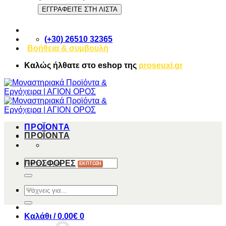
(+30) 26510 32365
Βοήθεια & συμβουλή
Καλώς ήλθατε στο
eshop
της
proseuxi.gr
ΠΡΟΪΟΝΤΑ
ΠΡΟΪΟΝΤΑ
Αναζήτηση
ΠΡΟΣΦΟΡΕΣ
για:
Αναζήτηση
για:
Καλάθι /
0.00
€
0