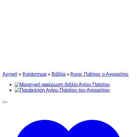
Αρχική
»
Κατάστημα
»
Βιβλία
»
Άγιος Παΐσιος ο Αγιορείτης