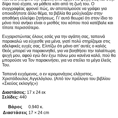
δίψα πού είχατε, να μάθετε κάτι από τη ζωή του. Ο
συγγραφέας φρονεί πώς, αν αποτολμούσε να γράψει για
οποιοδήποτε άλλο θέμα, τα βιβλία θα μούχλιαζαν στην
αποθήκη ελλείψει ζητήσεως. Γι’ αυτό θεωρεί ότι στον ίδιο το
μόνο πού ανήκει είναι ο μισθός του κόπου πού κατέβαλε και
τίποτε περισσότερο.
Ευχαριστώντας όλους εσάς για την αγάπη σας, ταπεινά
παρακαλώ να εύχεσθε για μένα, γιατί πολύ στηρίζομαι στις
αδελφικές ευχές σας. Ελπίζω ότι μόνο απ’ αυτές ο καλός
Θεός μπορεί να παρακινηθεί, για να βοηθήσει την ταλαίπωρη
ψυχή μου, αφού εγώ δεν έχω πάνω μου κανένα καλό, πού θα
μπορούσε να Τον παρακινήσει, για να στείλει το μέγα έλεός
Του.
Ταπεινά ευχόμενος, ο εν ιερομονάχοις ελάχιστος,
Χριστόδουλος Αγγελόγλου. (Από τον πρόλογο του βιβλίου
«Σκεύος εκλογής»)
Διαστάσεις:
17 x 24 εκ
Σελίδες:
440
Βάρος
0.940 κ.
Διαστάσεις
17 × 24 cm