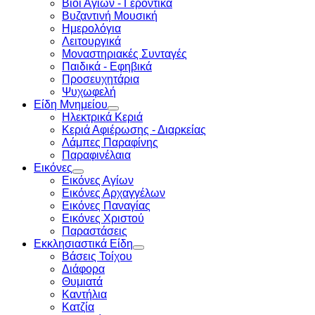
Βίοι Αγίων - Γεροντικά
Βυζαντινή Μουσική
Ημερολόγια
Λειτουργικά
Μοναστηριακές Συνταγές
Παιδικά - Εφηβικά
Προσευχητάρια
Ψυχωφελή
Είδη Μνημείου
Ηλεκτρικά Κεριά
Κεριά Αφιέρωσης - Διαρκείας
Λάμπες Παραφίνης
Παραφινέλαια
Εικόνες
Εικόνες Αγίων
Εικόνες Αρχαγγέλων
Εικόνες Παναγίας
Εικόνες Χριστού
Παραστάσεις
Εκκλησιαστικά Είδη
Βάσεις Τοίχου
Διάφορα
Θυμιατά
Καντήλια
Κατζία