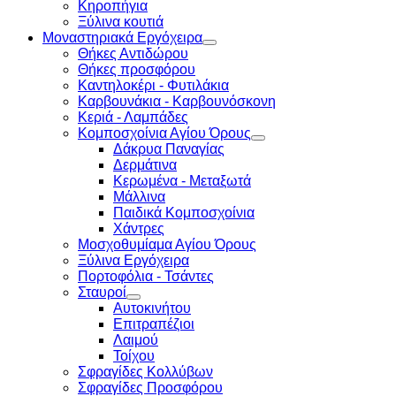
Κηροπήγια
Ξύλινα κουτιά
Μοναστηριακά Εργόχειρα
Θήκες Αντιδώρου
Θήκες προσφόρου
Καντηλοκέρι - Φυτιλάκια
Καρβουνάκια - Καρβουνόσκονη
Κεριά - Λαμπάδες
Κομποσχοίνια Αγίου Όρους
Δάκρυα Παναγίας
Δερμάτινα
Κερωμένα - Μεταξωτά
Μάλλινα
Παιδικά Κομποσχοίνια
Χάντρες
Μοσχοθυμίαμα Αγίου Όρους
Ξύλινα Εργόχειρα
Πορτοφόλια - Τσάντες
Σταυροί
Αυτοκινήτου
Επιτραπέζιοι
Λαιμού
Τοίχου
Σφραγίδες Κολλύβων
Σφραγίδες Προσφόρου