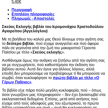
Original
Η
3.00€.
was:
τι
5.40
€
price
τρέχουσα
1.00€.
είν
Περιγραφή
was:
τιμή
0.
Επιπλέον πληροφορίες
6.00€.
είναι:
Πληρωμές - Αποστολές
5.40€.
Σκεύος Εκλογής βιβλίο του Ιερομονάχου Χριστοδούλου
Αγιορείτου (Αγγελόγλου)
Με τη βοήθεια του καλού μας Θεού δίνουμε στην αγάπη σας
το
δεύτερο βιβλίο
, πού είχαμε αναγγείλει και πού άφορα
πάλι σε γεγονότα από την ζωή του μακαριστού Γέροντα
Παϊσίου με τίτλο «
Σκεύος εκλογής
».
Αισθάνομαι όμως την ανάγκη να ζητήσω από την αγάπη σας
να με συγχωρήσετε, πού καθυστέρησα την έκδοση του
βιβλίου αυτού. Αυτό δεν έγινε για άλλους λόγους, αλλά
επειδή δεν μπορούσαμε να προβλέψουμε τί θα μπορούσε να
συμβεί, όταν κυκλοφόρησε το
πρώτο βιβλίο με τίτλο «Ο
Γέρων Παΐσιος»
.
Το βιβλίο είχε πάρα πολύ μεγάλη κυκλοφορία, πού – όπως
όσοι γνωρίζουν μας πληροφορούν – δεν έχει ξανασυμβεί στα
εκκλησιαστικά δεδομένα. Επίσης, μετά από αιτήσεις πού
είχαμε από τούς αδελφούς μας του εξωτερικού, το πρώτο
βιβλίο μεταφράζεται και σιγά – σιγά θα κυκλοφορήσει σε