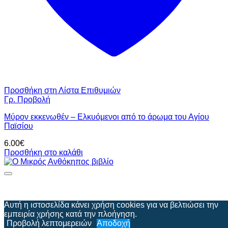
Προσθήκη στη Λίστα Επιθυμιών
Γρ. Προβολή
Μύρον εκκενωθέν – Ελκυόμενοι από το άρωμα του Αγίου
Παϊσίου
6.00
€
Προσθήκη στο καλάθι
Αυτή η ιστοσελίδα κάνει χρήση cookies για να βελτιώσει την
εμπειρία χρήσης κατά την πλοήγηση.
Προβολή λεπτομερειών
Αποδοχή