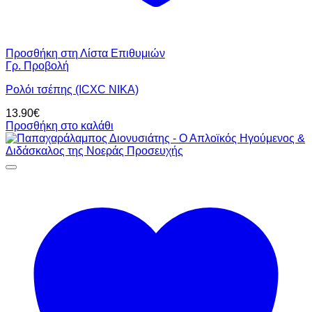
Προσθήκη στη Λίστα Επιθυμιών
Γρ. Προβολή
Ρολόι τσέπης (ICXC NIKA)
13.90
€
Προσθήκη στο καλάθι