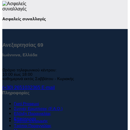
Ασφαλείς συναλλαγές
Ανεξαρτησίας 69
Ιωάννινα, Ελλάδα
Ωράριο τηλεφωνικού κέντρου:
10:00 έως 18:00
καθημερινά
εκτός
Σαββάτου - Κυριακής
(+30) 2651032365
E-mail
Πληροφορίες
Γιατί Proseuxi
Συχνές Ερωτήσεις (F.A.Q.)
Εξέλιξη Παραγγελίας
Επικοινωνία
Τρόποι πληρωμής
Τρόποι Παραγγελίας