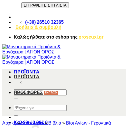
(+30) 26510 32365
Βοήθεια & συμβουλή
Καλώς ήλθατε στο
eshop
της
proseuxi.gr
ΠΡΟΪΟΝΤΑ
ΠΡΟΪΟΝΤΑ
Αναζήτηση
ΠΡΟΣΦΟΡΕΣ
για:
Αναζήτηση
για:
Καλάθι /
0.00
€
0
Αρχική
»
Κατάστημα
»
Βιβλία
»
Βίοι Αγίων - Γεροντικά