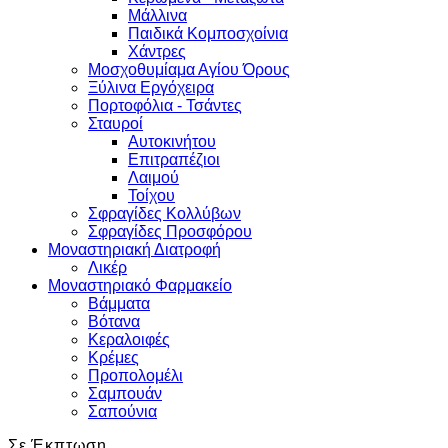
Μάλλινα
Παιδικά Κομποσχοίνια
Χάντρες
Μοσχοθυμίαμα Αγίου Όρους
Ξύλινα Εργόχειρα
Πορτοφόλια - Τσάντες
Σταυροί
Αυτοκινήτου
Επιτραπέζιοι
Λαιμού
Τοίχου
Σφραγίδες Κολλύβων
Σφραγίδες Προσφόρου
Μοναστηριακή Διατροφή
Λικέρ
Μοναστηριακό Φαρμακείο
Βάμματα
Βότανα
Κεραλοιφές
Κρέμες
Προπολομέλι
Σαμπουάν
Σαπούνια
Σε Έκπτωση