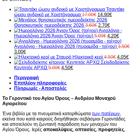
Τσαντάκι
Original
Η
ώμου ανδρικό με Χριστόγραμμα
17.00
€
14.90
€
price
τρέχουσα
was:
Original
Η
τιμή
Θρησκευτικός ημεροδείκτης 2026
3.60
€
2.70
€
17.00€.
price
τρέχουσα
είναι:
Αγιολόγιο -
was:
Original
τιμή
14.90€.
Η
Ημερολόγιο 2026 Άγιον Όρος (τοίχου)
5.00
€
4.20
€
3.60€.
price
είναι:
τρέχο
was:
2.70€.
τιμή
Αγιολόγιο - Ημερολόγιο 2026 (πυραμίδα - τοίχου)
3.50
€
Original
Η
5.00€.
είναι:
3.00
€
price
τρέχουσα
Origina
4.20€.
Η
Ηλεκτρικό κερί
4.50
€
4.05
€
was:
τιμή
price
τ
Σελιδοδείκτης
3.50€.
είναι:
Original
Η
was:
τ
Κεντητός ΑΡΧΩ
5.00
€
4.50
€
3.00€.
price
τρέχουσα
4.50€.
εί
Περιγραφή
was:
τιμή
4
Επιπλέον πληροφορίες
5.00€.
είναι:
Πληρωμές - Αποστολές
4.50€.
Το Γεροντικό του Αγίου Όρους – Ανδρέου Μοναχού
Αγιορείτου
Ένα βιβλίο με τα πνευματικά κατορθώματα
των πατέρων
,
εκείνα που κατά καιρούς διηγήθηκαν σεβάσμιοι Γεροντάδες
και αποτελούν τη ζωντανή παράδοση των μοναχών του
Αγίου Όρους. Ιερές
αποκαλύψεις
,
οπτασίες
,
προφητείες
,