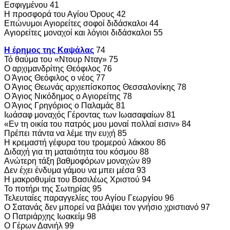
Eσφιγμένου 41
Η προσφορά του Αγίου Όρους 42
Επώνυμοι Αγιορείτες σοφοί διδάσκαλοι 44
Αγιορείτες μοναχοί και λόγιοι διδάσκαλοι 55
Η έρημος της Καψάλας
74
Τό θαύμα του «Ντουρ Νταγ» 75
Ο αρχιμανδρίτης Θεόφιλος 76
Ο Άγιος Θεόφιλος ο νέος 77
Ο Άγιος Θεωνάς αρχιεπίσκοπος Θεσσαλονίκης 78
Ο Άγιος Νικόδημος ο Αγιορείτης 78
Ο Άγιος Γρηγόριος ο Παλαμάς 81
Ιωάσαφ μοναχός Γέροντας των Ιωασαφαίων 81
«Εν τη οικία του πατρός μου μοναί πολλαί εισιν» 84
Πρέπει πάντα να λέμε την ευχή 85
Η κρεμαστή γέφυρα του τρομερού λάκκου 86
Διδαχή για τη ματαιότητα του κόσμου 88
Ανώτερη τάξη βαθμοφόρων μοναχών 89
Δεν έχει ένδυμα γάμου να μπει μέσα 93
Η μακροθυμία του Βασιλέως Χριστού 94
Το ποτήρι της Σωτηρίας 95
Τελευταίες παραγγελίες του Αγίου Γεωργίου 96
Ο Σατανάς δεν μπορεί να βλάψει τον γνήσιο χριστιανό 97
Ο Πατριάρχης Ιωακείμ 98
Ο Γέρων Δανιήλ 99