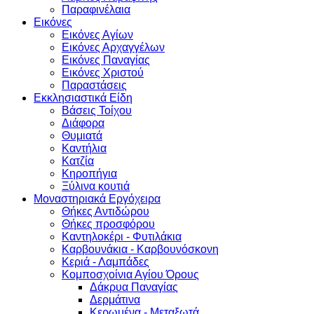
Παραφινέλαια
Εικόνες
Εικόνες Αγίων
Εικόνες Αρχαγγέλων
Εικόνες Παναγίας
Εικόνες Χριστού
Παραστάσεις
Εκκλησιαστικά Είδη
Βάσεις Τοίχου
Διάφορα
Θυμιατά
Καντήλια
Κατζία
Κηροπήγια
Ξύλινα κουτιά
Μοναστηριακά Εργόχειρα
Θήκες Αντιδώρου
Θήκες προσφόρου
Καντηλοκέρι - Φυτιλάκια
Καρβουνάκια - Καρβουνόσκονη
Κεριά - Λαμπάδες
Κομποσχοίνια Αγίου Όρους
Δάκρυα Παναγίας
Δερμάτινα
Κερωμένα - Μεταξωτά