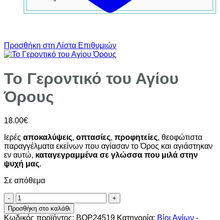
Προσθήκη στη Λίστα Επιθυμιών
Το Γεροντικό του Αγίου
Όρους
18.00
€
Ιερές
αποκαλύψεις
,
οπτασίες
,
προφητείες
, θεοφώτιστα
παραγγέλματα εκείνων που αγίασαν το Όρος και αγιάστηκαν
εν αυτώ,
καταγεγραμμένα σε γλώσσα που μιλά στην
ψυχή μας
.
Σε απόθεμα
Το
Γεροντικό
Προσθήκη στο καλάθι
του
Κωδικός προϊόντος:
BOP24519
Κατηγορία:
Βίοι Αγίων -