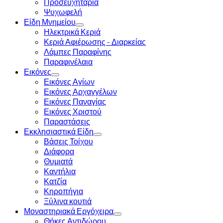
Προσευχητάρια
Ψυχωφελή
Είδη Μνημείου
Ηλεκτρικά Κεριά
Κεριά Αφιέρωσης - Διαρκείας
Λάμπες Παραφίνης
Παραφινέλαια
Εικόνες
Εικόνες Αγίων
Εικόνες Αρχαγγέλων
Εικόνες Παναγίας
Εικόνες Χριστού
Παραστάσεις
Εκκλησιαστικά Είδη
Βάσεις Τοίχου
Διάφορα
Θυμιατά
Καντήλια
Κατζία
Κηροπήγια
Ξύλινα κουτιά
Μοναστηριακά Εργόχειρα
Θήκες Αντιδώρου