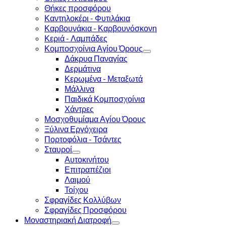
Θήκες προσφόρου
Καντηλοκέρι - Φυτιλάκια
Καρβουνάκια - Καρβουνόσκονη
Κεριά - Λαμπάδες
Κομποσχοίνια Αγίου Όρους
Δάκρυα Παναγίας
Δερμάτινα
Κερωμένα - Μεταξωτά
Μάλλινα
Παιδικά Κομποσχοίνια
Χάντρες
Μοσχοθυμίαμα Αγίου Όρους
Ξύλινα Εργόχειρα
Πορτοφόλια - Τσάντες
Σταυροί
Αυτοκινήτου
Επιτραπέζιοι
Λαιμού
Τοίχου
Σφραγίδες Κολλύβων
Σφραγίδες Προσφόρου
Μοναστηριακή Διατροφή