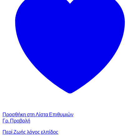
Προσθήκη στη Λίστα Επιθυμιών
Γρ. Προβολή
Περί Ζωής λόγος ελπίδος