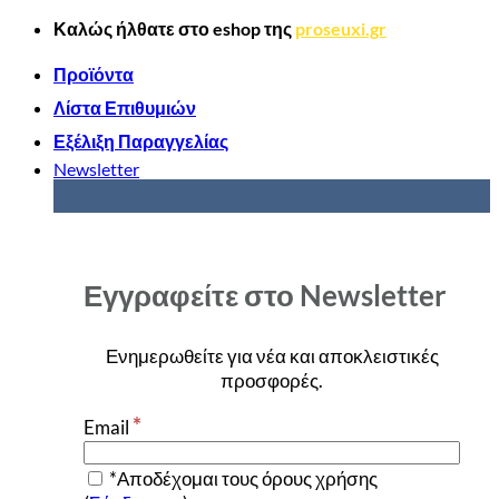
Μετάβαση
Καλώς ήλθατε στο
eshop
της
proseuxi.gr
στο
περιεχόμενο
Προϊόντα
Λίστα Επιθυμιών
Εξέλιξη Παραγγελίας
Newsletter
Εγγραφείτε στο Newsletter
Ενημερωθείτε για νέα και αποκλειστικές
προσφορές
.
*
Email
*Αποδέχομαι τους όρους χρήσης