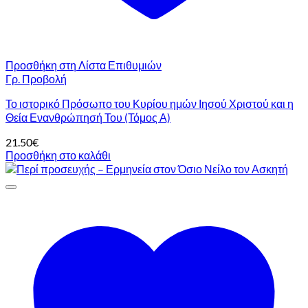
Προσθήκη στη Λίστα Επιθυμιών
Γρ. Προβολή
Το ιστορικό Πρόσωπο του Κυρίου ημών Ιησού Χριστού και η
Θεία Ενανθρώπησή Του (Τόμος Α)
21.50
€
Προσθήκη στο καλάθι