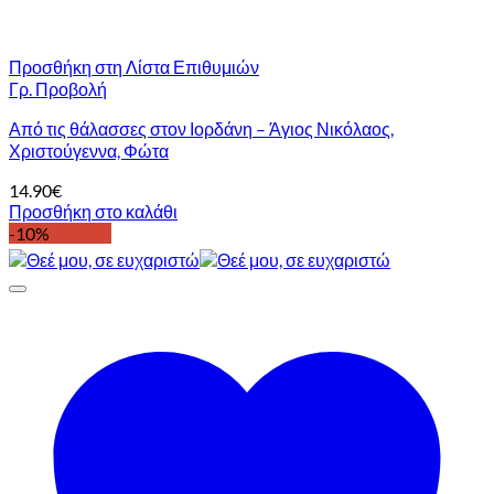
Προσθήκη στη Λίστα Επιθυμιών
Γρ. Προβολή
Από τις θάλασσες στον Ιορδάνη – Άγιος Νικόλαος,
Χριστούγεννα, Φώτα
14.90
€
Προσθήκη στο καλάθι
-10%