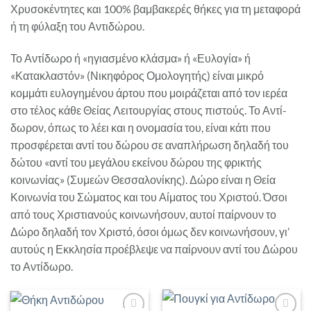
Χρυσοκέντητες και 100% βαμβακερές θήκες για τη μεταφορά
ή τη φύλαξη του Αντιδώρου.
Το Αντίδωρο ή «ηγιασμένο κλάσμα» ή «Ευλογία» ή
«Κατακλαστόν» (Νικηφόρος Ομολογητής) είναι μικρό
κομμάτι ευλογημένου άρτου που μοιράζεται από τον ιερέα
στο τέλος κάθε Θείας Λειτουργίας στους πιστούς. Το Αντί-
δωρον, όπως το λέει και η ονομασία του, είναι κάτι που
προσφέρεται αντί του δώρου σε αναπλήρωση δηλαδή του
δώτου «αντί του μεγάλου εκείνου δώρου της φρικτής
κοινωνίας» (Συμεών Θεσσαλονίκης). Δώρο είναι η Θεία
Κοινωνία του Σώματος και του Αίματος του Χριστού. Όσοι
από τους Χριστιανούς κοινωνήσουν, αυτοί παίρνουν το
Δώρο δηλαδή τον Χριστό, όσοι όμως δεν κοινωνήσουν, γι’
αυτούς η Εκκλησία προέβλεψε να παίρνουν αντί του Δώρου
το Αντίδωρο.