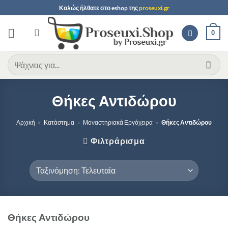
Μετάβαση
Καλώς ήλθατε στο
eshop
της
proseuxi.gr
στο
περιεχόμενο
0
Αναζήτηση
για:
Θήκες Αντιδώρου
Αρχική
»
Κατάστημα
»
Μοναστηριακά Εργόχειρα
»
Θήκες Αντιδώρου
Φιλτράρισμα
Θήκες Αντιδώρου