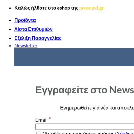
Μετάβαση
Καλώς ήλθατε στο
eshop
της
proseuxi.gr
στο
περιεχόμενο
Προϊόντα
Λίστα Επιθυμιών
Εξέλιξη Παραγγελίας
Newsletter
Εγγραφείτε στο News
Ενημερωθείτε για νέα και αποκλε
*
Email
*Αποδέχομαι τους όρους χρήσης (
Σύνδεσ