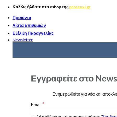
Μετάβαση
Καλώς ήλθατε στο
eshop
της
proseuxi.gr
στο
περιεχόμενο
Προϊόντα
Λίστα Επιθυμιών
Εξέλιξη Παραγγελίας
Newsletter
Εγγραφείτε στο News
Ενημερωθείτε για νέα και αποκλε
*
Email
*Αποδέχομαι τους όρους χρήσης (
Σύνδεσ