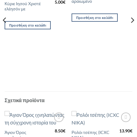
αραιωμένο
5.00
€
Κύριε Ιησού Χριστέ
ελέησόν με
Προσθήκη στο καλάθι
Προσθήκη στο καλάθι
Σχετικά προϊόντα
Προσθήκη
Προσθήκη
στη Λίστα
στη Λίστα
8.50
€
13.90
€
Άγιον Όρος
Ρολόι τσέπης (ICXC
Επιθυμιών
Επιθυμιών