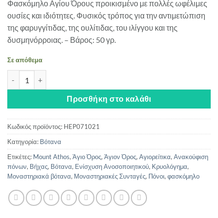
Φασκόμηλο Αγίου Όρους προικισμένο με πολλές ωφέλιμες
was:
τιμή
ουσίες και ιδιότητες. Φυσικός τρόπος για την αντιμετώπιση
3.20€.
είναι:
της φαρυγγίτιδας, της ουλίτιδας, του ιλίγγου και της
2.72€.
δυσμηνόρροιας. – Βάρος: 50 γρ.
Σε απόθεμα
Φασκόμηλο - Αγίου Όρους ποσότητα
Προσθήκη στο καλάθι
Κωδικός προϊόντος:
HEP071021
Κατηγορία:
Βότανα
Ετικέτες:
Mount Athos
,
Άγιο Όρος
,
Άγιον Όρος
,
Αγιορείτικα
,
Ανακούφιση
πόνων
,
Βήχας
,
Βότανα
,
Ενίσχυση Ανοσοποιητικού
,
Κρυολόγημα
,
Μοναστηριακά βότανα
,
Μοναστηριακές Συνταγές
,
Πόνοι
,
φασκόμηλο