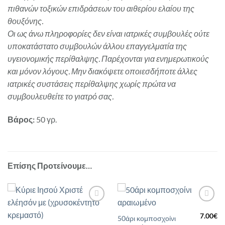
πιθανών τοξικών επιδράσεων του αιθερίου ελαίου της
θουξόνης.
Οι ως άνω πληροφορίες δεν είναι ιατρικές συμβουλές ούτε
υποκατάστατο συμβουλών άλλου επαγγελματία της
υγειονομικής περίθαλψης. Παρέχονται για ενημερωτικούς
και μόνον λόγους. Μην διακόψετε οποιεσδήποτε άλλες
ιατρικές συστάσεις περίθαλψης χωρίς πρώτα να
συμβουλευθείτε το γιατρό σας.
Βάρος:
50 γρ.
Επίσης Προτείνουμε…
Προσθήκη
Προσθήκη
στη Λίστα
στη Λίστα
7.00
€
50άρι κομποσχοίνι
Επιθυμιών
Επιθυμιών