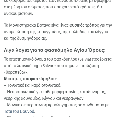
κυκλοφορία του αίματος. Εάν κάνουμε πλύσεις με αφέψημα
στα μέρη του σώματος που πάσχουν από κράμπες, θα
ανακουφιστούν.
Τα Μοναστηριακά Βότανα είναι ένας φυσικός τρόπος για την
αντιμετώπιση της φαρυγγίτιδας, της ουλίτιδας, του ιλίγγου
και της δυσμηνόρροιας.
Λίγα λόγια για το φασκόμηλο Αγίου Όρους:
Το επιστημονικό όνομα του φασκόμηλου (Salvia) προέρχεται
από το λατινικό ρήμα Salvare που σημαίνει «σώζω» ή
«θεραπεύω».
Ιδιότητες του φασκόμηλου:
– Tονωτικό και καρδιοτονωτικό.
– Νευροτονωτικό για κάθε μορφή ατονίας και αδυναμίας,
νευρικής αδυναμίας, ιλίγγου και νευραλγιών.
– Ιδανικό σε περίπτωση κρυολογήματος σε συνδυασμό με
Τσάι του Βουνού
.