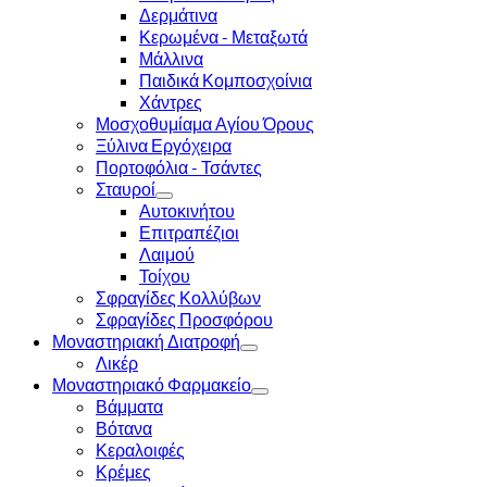
Δερμάτινα
Κερωμένα - Μεταξωτά
Μάλλινα
Παιδικά Κομποσχοίνια
Χάντρες
Μοσχοθυμίαμα Αγίου Όρους
Ξύλινα Εργόχειρα
Πορτοφόλια - Τσάντες
Σταυροί
Αυτοκινήτου
Επιτραπέζιοι
Λαιμού
Τοίχου
Σφραγίδες Κολλύβων
Σφραγίδες Προσφόρου
Μοναστηριακή Διατροφή
Λικέρ
Μοναστηριακό Φαρμακείο
Βάμματα
Βότανα
Κεραλοιφές
Κρέμες