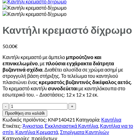
Καντήλι κρεμαστό δίχρωμο
50.00
€
Καντήλι κρεμαστό με άμπελο
μπρούτζινο και
επινικελωμένο
, με
πλούσια εγχάρακτα διάτρητα
βυζαντινά σχέδια
. Διαθέτει αλυσίδα σε χρώμα ασημί με
στρογγυλή βάση στήριξης. Το τελείωμα του καντηλιού
πλαισιώνει ένας
κρεμαστός βυζαντινός δικέφαλος αετός
.
Το κρεμαστό καντήλι
συνοδεύεται
με καντηλόκουπα στο
εσωτερικό του. – Διαστάσεις: 12 x 12 x 12 εκ.
Καντήλι
κρεμαστό
Προσθήκη στο καλάθι
δίχρωμο
Κωδικός προϊόντος:
KNP140421
Κατηγορία:
Καντήλια
ποσότητα
Ετικέτες:
Άγκιστρα
,
Εκκλησιαστικά Καντήλια
,
Καντήλια για το
σπίτι
,
Καντήλια Κρεμαστά
,
Στηρίγματα Καντηλιών
Κατηγορίες προϊόντων