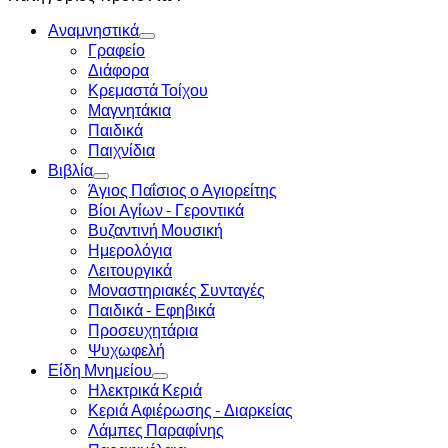
Αναμνηστικά
Γραφείο
Διάφορα
Κρεμαστά Τοίχου
Μαγνητάκια
Παιδικά
Παιχνίδια
Βιβλία
Άγιος Παΐσιος ο Αγιορείτης
Βίοι Αγίων - Γεροντικά
Βυζαντινή Μουσική
Ημερολόγια
Λειτουργικά
Μοναστηριακές Συνταγές
Παιδικά - Εφηβικά
Προσευχητάρια
Ψυχωφελή
Είδη Μνημείου
Ηλεκτρικά Κεριά
Κεριά Αφιέρωσης - Διαρκείας
Λάμπες Παραφίνης