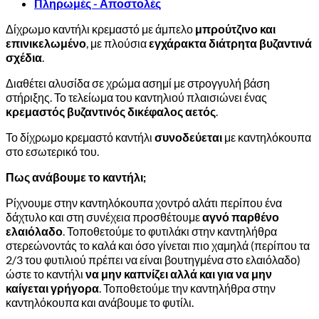
Πληρωμές - Αποστολές
3.00€.
Δίχρωμο καντήλι κρεμαστό με άμπελο
μπρούτζινο και
επινικελωμένο
, με πλούσια
εγχάρακτα διάτρητα βυζαντινά
σχέδια
.
Διαθέτει αλυσίδα σε χρώμα ασημί με στρογγυλή βάση
στήριξης. Το τελείωμα του καντηλιού πλαισιώνει ένας
κρεμαστός βυζαντινός δικέφαλος αετός
.
Το δίχρωμο κρεμαστό καντήλι
συνοδεύεται
με καντηλόκουπα
στο εσωτερικό του.
Πως ανάβουμε το καντήλι;
Ρίχνουμε στην καντηλόκουπα χοντρό αλάτι περίπου ένα
δάχτυλο και στη συνέχεια προσθέτουμε
αγνό παρθένο
ελαιόλαδο
. Τοποθετούμε το φυτιλάκι στην καντηλήθρα
στερεώνοντάς το καλά και όσο γίνεται πιο χαμηλά (περίπου τα
2/3 του φυτιλιού πρέπει να είναι βουτηγμένα στο ελαιόλαδο)
ώστε το καντήλι
να μην καπνίζει αλλά και για να μην
καίγεται γρήγορα
. Τοποθετούμε την καντηλήθρα στην
καντηλόκουπα και ανάβουμε το φυτίλι.