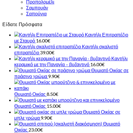
Προπολομέλι
Σαμπουάν
Σαπούνια
Είδατε Πρόσφατα
Καντήλι Επιτραπέζιο
με Σταυρό
16.00
€
Καντήλι σκαλιστό
επιτραπέζιο
39.00
€
Καντήλι
κεραμικό με την Παναγία – βυζαντινό
16.00
€
Θυμιατό Οικίας σε
πράσινο χρώμα
9.90
€
Θυμιατό Οικίας
8.50
€
Θυμιατό Οικίας
15.00
€
Θυμιατό Οικίας σε
μπλε χρώμα
9.90
€
Θυμιατό
Οικίας
23.00
€