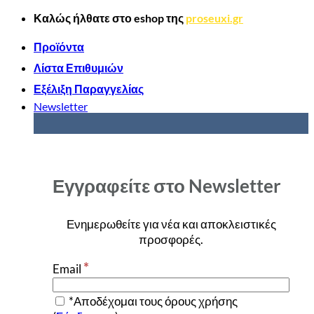
Μετάβαση
Καλώς ήλθατε στο
eshop
της
proseuxi.gr
στο
περιεχόμενο
Προϊόντα
Λίστα Επιθυμιών
Εξέλιξη Παραγγελίας
Newsletter
Εγγραφείτε στο Newsletter
Ενημερωθείτε για νέα και αποκλειστικές
προσφορές
.
*
Email
*Αποδέχομαι τους όρους χρήσης