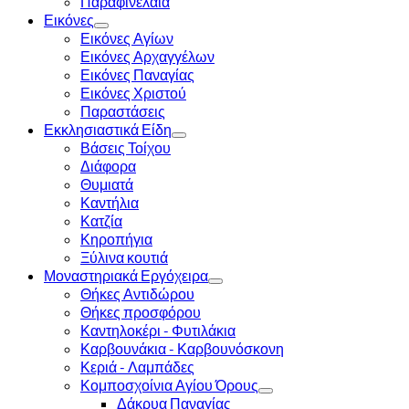
Παραφινέλαια
Εικόνες
Εικόνες Αγίων
Εικόνες Αρχαγγέλων
Εικόνες Παναγίας
Εικόνες Χριστού
Παραστάσεις
Εκκλησιαστικά Είδη
Βάσεις Τοίχου
Διάφορα
Θυμιατά
Καντήλια
Κατζία
Κηροπήγια
Ξύλινα κουτιά
Μοναστηριακά Εργόχειρα
Θήκες Αντιδώρου
Θήκες προσφόρου
Καντηλοκέρι - Φυτιλάκια
Καρβουνάκια - Καρβουνόσκονη
Κεριά - Λαμπάδες
Κομποσχοίνια Αγίου Όρους
Δάκρυα Παναγίας