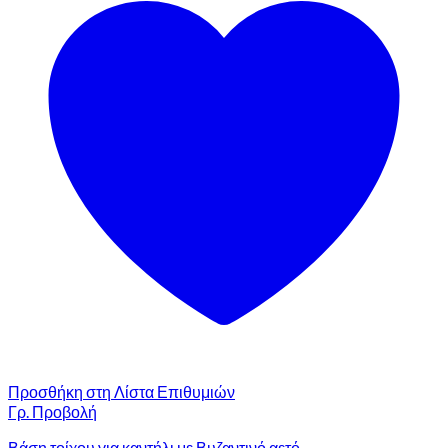
Προσθήκη στη Λίστα Επιθυμιών
Γρ. Προβολή
Βάση τοίχου για καντήλι με Βυζαντινό αετό