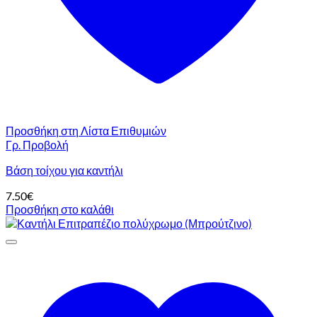
Προσθήκη στη Λίστα Επιθυμιών
Γρ. Προβολή
Βάση τοίχου για καντήλι
7.50
€
Προσθήκη στο καλάθι