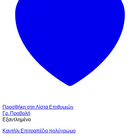
Προσθήκη στη Λίστα Επιθυμιών
Γρ. Προβολή
Εξαντλημένο
Καντήλι Επιτραπέζιο πολύχρωμο