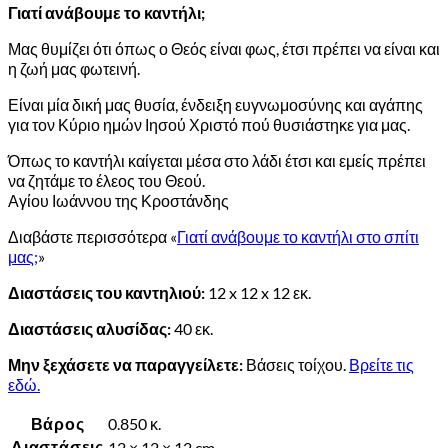
Γιατί ανάβουμε το καντήλι;
Μας θυμίζει ότι όπως ο Θεός είναι φως, έτσι πρέπει να είναι και
η ζωή μας φωτεινή.
Είναι μία δική μας θυσία, ένδειξη ευγνωμοσύνης και αγάπης
για τον Κύριο ημών Ιησού Χριστό πού θυσιάστηκε για μας.
Όπως το καντήλι καίγεται μέσα στο λάδι έτσι και εμείς πρέπει
να ζητάμε το έλεος του Θεού.
Αγίου Ιωάννου της Κροστάνδης
Διαβάστε περισσότερα «
Γιατί ανάβουμε το καντήλι στο σπίτι
μας;
»
Διαστάσεις του καντηλιού:
12 x 12 x 12 εκ.
Διαστάσεις αλυσίδας:
40 εκ.
Μην ξεχάσετε να παραγγείλετε:
Βάσεις τοίχου.
Βρείτε τις
εδώ.
Βάρος
0.850 κ.
Διαστάσεις
12 × 12 × 12 cm