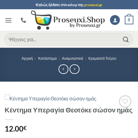
Μετάβαση
Καλώς ήλθατε στο
eshop
της
proseuxi.gr
στο
περιεχόμενο
0
Αναζήτηση
για:
Αρχική
»
Κατάστημα
»
Αναμνηστικά
»
Κρεμαστά Τοίχου
Κέντημα Υπεραγία Θεοτόκε σώσον ημάς
Προσθήκη
στη Λίστα
Επιθυμιών
12.00
€