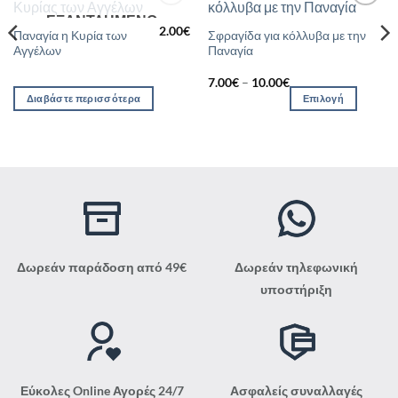
ΕΞΑΝΤΛΗΜΈΝΟ
Προσθήκη
Προσθήκη
στη Λίστα
στη Λίστα
2.00
€
Αυτό
Παναγία η Κυρία των
Σφραγίδα για κόλλυβα με την
Επιθυμιών
Επιθυμιών
Αγγέλων
Παναγία
το
προϊόν
Price
7.00
€
–
10.00
€
έχει
range:
Διαβάστε περισσότερα
Επιλογή
7.00€
πολλαπλές
through
παραλλαγές.
10.00€
Οι
επιλογές
μπορούν
να
επιλεγούν
στη
σελίδα
Δωρεάν παράδοση από 49€
Δωρεάν τηλεφωνική
του
υποστήριξη
προϊόντος
Εύκολες Online Αγορές 24/7
Ασφαλείς συναλλαγές