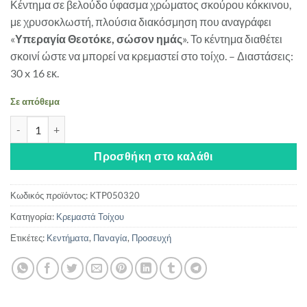
Κέντημα σε βελούδο ύφασμα χρώματος σκούρου κόκκινου,
με χρυσοκλωστή, πλούσια διακόσμηση που αναγράφει
«
Υπεραγία Θεοτόκε, σώσον ημάς
». Το κέντημα διαθέτει
σκοινί ώστε να μπορεί να κρεμαστεί στο τοίχο. – Διαστάσεις:
30 x 16 εκ.
Σε απόθεμα
Κέντημα Υπεραγία Θεοτόκε σώσον ημάς ποσότητα
Προσθήκη στο καλάθι
Κωδικός προϊόντος:
KTP050320
Κατηγορία:
Κρεμαστά Τοίχου
Ετικέτες:
Κεντήματα
,
Παναγία
,
Προσευχή