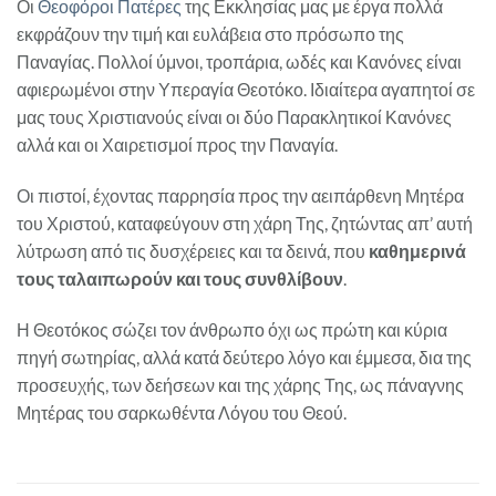
Οι
Θεοφόροι Πατέρες
της Εκκλησίας μας με έργα πολλά
εκφράζουν την τιμή και ευλάβεια στο πρόσωπο της
Παναγίας. Πολλοί ύμνοι, τροπάρια, ωδές και Κανόνες είναι
αφιερωμένοι στην Υπεραγία Θεοτόκο. Ιδιαίτερα αγαπητοί σε
μας τους Χριστιανούς είναι οι δύο Παρακλητικοί Κανόνες
αλλά και οι Χαιρετισμοί προς την Παναγία.
Οι πιστοί, έχοντας παρρησία προς την αειπάρθενη Μητέρα
του Χριστού, καταφεύγουν στη χάρη Της, ζητώντας απ’ αυτή
λύτρωση από τις δυσχέρειες και τα δεινά, που
καθημερινά
τους ταλαιπωρούν και τους συνθλίβουν
.
Η Θεοτόκος σώζει τον άνθρωπο όχι ως πρώτη και κύρια
πηγή σωτηρίας, αλλά κατά δεύτερο λόγο και έμμεσα, δια της
προσευχής, των δεήσεων και της χάρης Της, ως πάναγνης
Μητέρας του σαρκωθέντα Λόγου του Θεού.