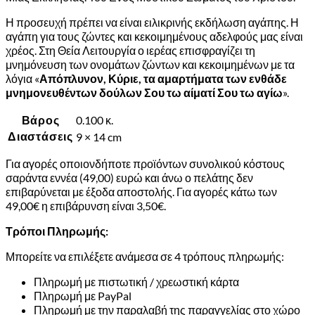
Η προσευχή πρέπει να είναι ειλικρινής εκδήλωση αγάπης. Η
αγάπη για τους ζώντες και κεκοιμημένους αδελφούς μας είναι
χρέος. Στη Θεία Λειτουργία ο ιερέας επισφραγίζει τη
μνημόνευση των ονομάτων ζώντων και κεκοιμημένων με τα
λόγια «
Απόπλυνον, Κύριε, τα αμαρτήματα των ενθάδε
μνημονευθέντων δούλων Σου τω αίματί Σου τω αγίω
».
Βάρος
0.100 κ.
Διαστάσεις
9 × 14 cm
Για αγορές οποιονδήποτε προϊόντων συνολικού κόστους
σαράντα εννέα (49,00) ευρώ και άνω ο πελάτης δεν
επιβαρύνεται με έξοδα αποστολής. Για αγορές κάτω των
49,00€ η επιβάρυνση είναι 3,50€.
Τρόποι Πληρωμής:
Μπορείτε να επιλέξετε ανάμεσα σε 4 τρόπους πληρωμής:
Πληρωμή με πιστωτική / χρεωστική κάρτα
Πληρωμή με PayPal
Πληρωμή με την παραλαβή της παραγγελίας στο χώρο