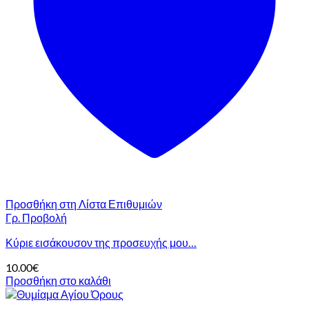
να
επιλεγούν
στη
σελίδα
του
προϊόντος
Προσθήκη στη Λίστα Επιθυμιών
Γρ. Προβολή
Κύριε εισάκουσον της προσευχής μου…
10.00
€
Προσθήκη στο καλάθι