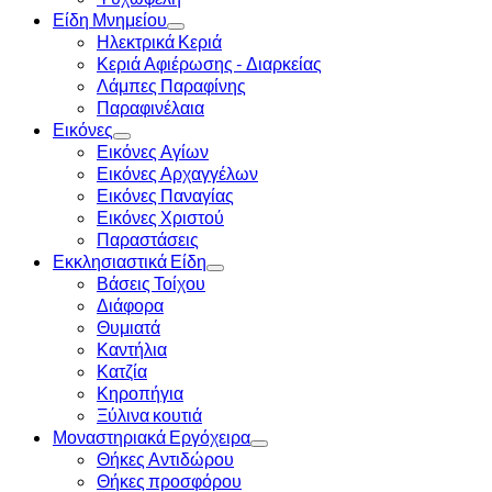
Είδη Μνημείου
Ηλεκτρικά Κεριά
Κεριά Αφιέρωσης - Διαρκείας
Λάμπες Παραφίνης
Παραφινέλαια
Εικόνες
Εικόνες Αγίων
Εικόνες Αρχαγγέλων
Εικόνες Παναγίας
Εικόνες Χριστού
Παραστάσεις
Εκκλησιαστικά Είδη
Βάσεις Τοίχου
Διάφορα
Θυμιατά
Καντήλια
Κατζία
Κηροπήγια
Ξύλινα κουτιά
Μοναστηριακά Εργόχειρα
Θήκες Αντιδώρου
Θήκες προσφόρου