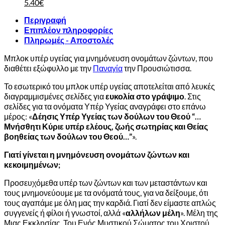
5.00€.
was:
Original
Η
είναι:
τιμή
5.40
€
15.00€.
price
τρέχουσα
4.50€.
είναι:
Περιγραφή
was:
τιμή
13.50€.
Επιπλέον πληροφορίες
6.00€.
είναι:
Πληρωμές - Αποστολές
5.40€.
Μπλοκ υπέρ υγείας για μνημόνευση ονομάτων ζώντων, που
διαθέτει εξώφυλλο με την
Παναγία
την Προυσιώτισσα.
Το εσωτερικό του μπλοκ υπέρ υγείας αποτελείται από λευκές
διαγραμμισμένες σελίδες για
ευκολία στο γράψιμο
. Στις
σελίδες για τα ονόματα Υπέρ Υγείας αναγράφει στο επάνω
μέρος: «
Δέησις Υπέρ Υγείας των δούλων του Θεού “…
Μνήσθητι Κύριε υπέρ ελέους, ζωής σωτηρίας και Θείας
βοηθείας των δούλων του Θεού…”
».
Γιατί γίνεται η μνημόνευση ονομάτων ζώντων και
κεκοιμημένων;
Προσευχόμεθα υπέρ των ζώντων και των μεταστάντων και
τους μνημονεύουμε με τα ονόματά τους, για να δείξουμε, ότι
τους αγαπάμε με όλη μας την καρδιά. Γιατί δεν είμαστε απλώς
συγγενείς ή φίλοι ή γνωστοί, αλλά «
αλλήλων μέλη
». Μέλη της
Μιας Εκκλησίας. Του Ενός Μυστικού Σώματος του Χριστού.