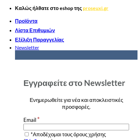
Μετάβαση
Καλώς ήλθατε στο
eshop
της
proseuxi.gr
στο
περιεχόμενο
Προϊόντα
Λίστα Επιθυμιών
Εξέλιξη Παραγγελίας
Newsletter
Εγγραφείτε στο Newsletter
Ενημερωθείτε για νέα και αποκλειστικές
προσφορές
.
*
Email
*Αποδέχομαι τους όρους χρήσης