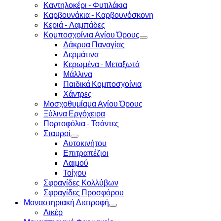
Καντηλοκέρι - Φυτιλάκια
Καρβουνάκια - Καρβουνόσκονη
Κεριά - Λαμπάδες
Κομποσχοίνια Αγίου Όρους
Δάκρυα Παναγίας
Δερμάτινα
Κερωμένα - Μεταξωτά
Μάλλινα
Παιδικά Κομποσχοίνια
Χάντρες
Μοσχοθυμίαμα Αγίου Όρους
Ξύλινα Εργόχειρα
Πορτοφόλια - Τσάντες
Σταυροί
Αυτοκινήτου
Επιτραπέζιοι
Λαιμού
Τοίχου
Σφραγίδες Κολλύβων
Σφραγίδες Προσφόρου
Μοναστηριακή Διατροφή
Λικέρ