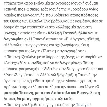
Υπήρχε τον καιρό εκείνο μία αγιογράφος Μοναχή ονόματι
Τατιανή, της Ρωσικής Ιεράς Μονής της Μυροφόρου Αγίας
Μαρίας της Μαγδαληνής, που βρίσκεται στους πρόποδες
του Όρους των Ελαιών. Ένα βράδυ, καθώς κοιμόταν, είδε σε
όραμα ότι την επισκέφθηκε στο κελλί της μία άγνωστη
μοναχή, η οποία της είπε: «
Αδελφή Τατιανή, ήλθα να με
ζωγραφίσεις
». Η Τατιανή απάντησε: «Ευλόγησον, αδελφή,
αλλά εγώ είμαι αγιογράφος και όχι ζωγράφος». Και η
επισκέπτρια της λέγει: «Τότε να με αγιογραφήσεις».
Η Τατιανή εξεπλάγη με το θάρρος της ξένης και αποκρίθηκε:
«Δεν έχω ξύλο (σανίδι), πού να σε ζωγραφίσω;». Τότε η
επισκέπτρια μοναχή της δίδει ένα σανίδι αγιογραφήσεως και
λέγει: «Ζωγράφισε!!!» Αλλά ενώ ζωγράφιζε η Τατιανή την
άγνωστη μοναχή, είδε τα άμφιά της να γίνονται χρυσά, το
πρόσωπό της να λάμπει πολύ, και την άκουσε να λέγει: «
Ω
μακαρία Τατιανή, μετά τον Απόστολο και Ευαγγελιστή
Λουκά, θα με αγιογραφήσεις πάλι εσύ
».
Η Τατιανή αντελήφθη ότι αγιογραφούσε την
Παναγία
!