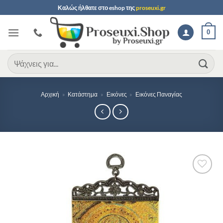
Μετάβαση
Καλώς ήλθατε στο
eshop
της
proseuxi.gr
στο
περιεχόμενο
0
Αναζήτηση
για:
Αρχική
»
Κατάστημα
»
Εικόνες
»
Εικόνες Παναγίας
Προσθήκη
στη Λίστα
Επιθυμιών