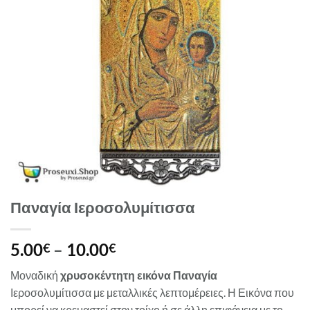
Παναγία Ιεροσολυμίτισσα
Price
5.00
–
10.00
€
€
range:
Μοναδική
χρυσοκέντητη εικόνα Παναγία
5.00€
Ιεροσολυμίτισσα με μεταλλικές λεπτομέρειες. Η Εικόνα που
through
μπορεί να κρεμαστεί στον τοίχο ή σε άλλη επιφάνεια με το