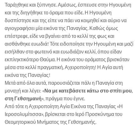
Ταράχθηκε και ξύπνησε. Αμέσως, έσπευσε στην Ηγουμένη
και της διηγήθηκε το όραμα που είδε. Η Ηγουμένη
δυσπίστησε και της είπε να πάει να κοιμηθεί και αύριο να
αγιογραφήσει μία εικόνα της Παναγίας. Καθώς όμως
επέστρεφε, είδε να βγαίνει από το κελλί της φως και
αισθάνθηκε ευωδιά! Τότε ειδοποίησε την Ηγουμένη και μαζί
εισήλθαν στο φωτεινό και ευωδιάζον κελλί, όπου είδαν
εκπληκτικότερο Θαύμα. Η εικόνα του οράματος βρισκόταν
μέσα στο κελλί πραγματική, Αχειροποίητη! Η Αγία αυτή
εικόνα της Παναγίας!
Μετά από όλα αυτά, παρουσιάζεται πάλι η Παναγία στη
μοναχή και λέγει: «
Να με κατεβάσετε κάτω στο σπίτι μου,
στη Γεθσημανή
», πράγμα που έγινε.
Από τότε η Αχειροποίητη Αγία Εικόνα της Παναγίας «Η
Ιεροσολυμίτισσα», βρίσκεται στο Ιερό Προσκύνημα του
Θεομητορικού Μνήματος της Γεθσημανής.