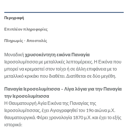
Περιγραφή
Επιπλέον πληροφορίες
Πληρωμές - Αποστολές
Μοναδική
χρυσοκέντητη εικόνα Παναγία
Ιεροσολυμίτισσα με μεταλλικές λεπτομέρειες. Η Εικόνα που
μπορεί να κρεμαστεί στον τοίχο ή σε άλλη επιφάνεια με το
μεταλλικό κρικάκι που διαθέτει. Διατίθεται σε δύο μεγέθη.
Παναγία Ιεροσολυμίτισσα – Λίγα λόγια για την Παναγία
την Ιεροσολυμίτισσα
Η Θαυματουργή Αγία Εικόνα της Παναγίας της
Ιεροσολυμίτισσας, έχει Αγιογραφηθεί τον 19ο αιώνα μ.Χ.
θαυματουργικά. Φέρει χρονολογία 1870 μ.Χ. και έχει το εξής
ιστορικό: