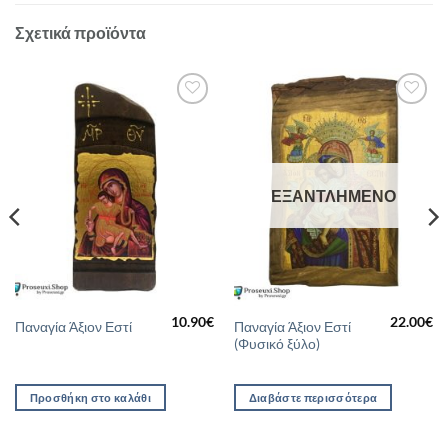
Οι
επιλογές
Σχετικά προϊόντα
μπορούν
να
επιλεγούν
στη
Προσθήκη
Προσθήκη
σελίδα
στη Λίστα
στη Λίστα
Επιθυμιών
Επιθυμιών
του
προϊόντος
ΕΞΑΝΤΛΗΜΈΝΟ
10.90
€
22.00
€
Παναγία Άξιον Εστί
Παναγία Άξιον Εστί
(Φυσικό ξύλο)
Προσθήκη στο καλάθι
Διαβάστε περισσότερα