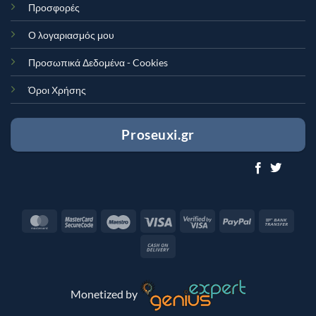
Προσφορές
Ο λογαριασμός μου
Προσωπικά Δεδομένα - Cookies
Όροι Χρήσης
Proseuxi.gr
MasterCard
MasterCard
Maestro
Visa
Visa
PayPal
Bank
2
2
Trans
Cash
On
Delivery
Monetized by